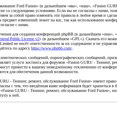
живание Ford Fusion» (в дальнейшем «мы», «наш», «Fusion GURU
гласие со следующими условиями. Если вы не согласны с ними, по
ем за собой право изменять эти правила в любое время и сделае
а предмет изменений лежит на вас, так как использование конф
согласие с ними.
чения для создания конференций phpBB (в дальнейшем «они», 
eral Public License v2
» (в дальнейшем «GPL»). Скачать его мож
imited не несёт ответственности за их содержание и не управля
айтесь по адресу
https://www.phpbb.com/
.
клеветнических сообщений, порнографических сообщений, приз
авляет услуги хостинга для форумов «Fusion GURU - Тюнинг, ре
огут привести к вашему немедленному отключению от конференц
яются для обеспечения данной возможности.
URU - Тюнинг, ремонт, обслуживание Ford Fusion» имеют право 
ласны с тем, что введённая вами информация будет храниться в 
Fusion GURU - Тюнинг, ремонт, обслуживание Ford Fusion», ни 
тупу к ней.