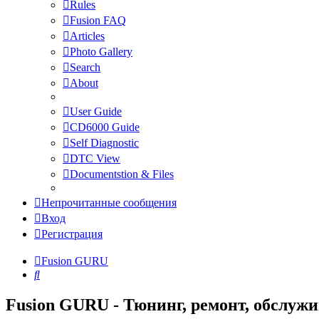
Rules
Fusion FAQ
Articles
Photo Gallery
Search
About
User Guide
CD6000 Guide
Self Diagnostic
DTC View
Documentstion & Files
Непрочитанные сообщения
Вход
Регистрация
Fusion GURU
Поиск
Fusion GURU - Тюнинг, ремонт, обслужи