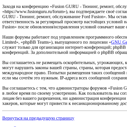
Заходя на конференцию «Fusion GURU - Тюнинг, ремонт, обслу
«https://www.fusionguru.ru/forum»), вы подтверждаете своё со
GURU - Тюнинг, ремонт, обслуживание Ford Fusion». Мы оставля
ответственность за регулярный просмотр настойщих условий н
Fusion» после обновления/исправления условий означает ваше 
Наши форумы работают под управлением программного обеспе
Limited», «phpBB Teams»), выпущенного по лицензии «
GNU Gen
служит только для организации интернет-конференций; phpBB L
конференций. За дополнительной информацией о phpBB обращ
Вы соглашаетесь не размещать оскорбительных, угрожающих, 
могут нарушить законы вашей страны, страны, которая предост
международное право. Попытки размещения таких сообщений м
если мы сочтём это нужным. IP-адреса всех сообщений сохран
Вы соглашаетесь с тем, что администраторы форумов «Fusion G
в любое время по своему усмотрению. Как пользователь вы сог
лицам без вашего разрешения, ни администрация конференции «
хакеров, которые могут привести к несанкционированному дос
Вернуться на предыдущую страницу