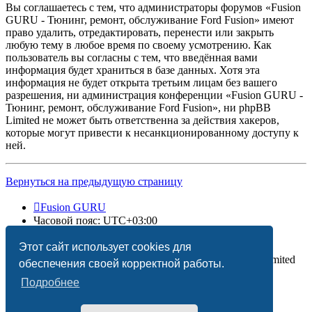
Вы соглашаетесь с тем, что администраторы форумов «Fusion
GURU - Тюнинг, ремонт, обслуживание Ford Fusion» имеют
право удалить, отредактировать, перенести или закрыть
любую тему в любое время по своему усмотрению. Как
пользователь вы согласны с тем, что введённая вами
информация будет храниться в базе данных. Хотя эта
информация не будет открыта третьим лицам без вашего
разрешения, ни администрация конференции «Fusion GURU -
Тюнинг, ремонт, обслуживание Ford Fusion», ни phpBB
Limited не может быть ответственна за действия хакеров,
которые могут привести к несанкционированному доступу к
ней.
Вернуться на предыдущую страницу
Fusion GURU
Часовой пояс:
UTC+03:00
Удалить cookies
Этот сайт использует cookies для
Создано на основе
phpBB
® Forum Software © phpBB Limited
обеспечения своей корректной работы.
Подробнее