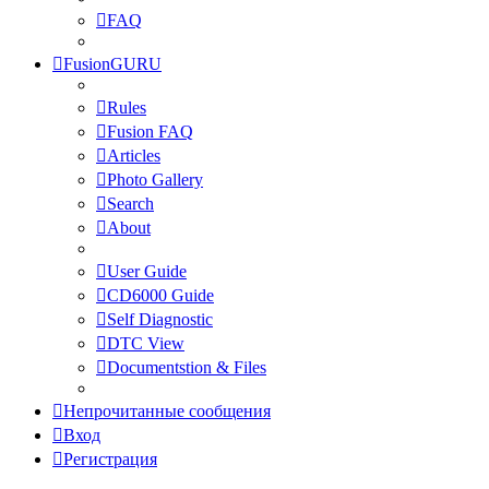
FAQ
FusionGURU
Rules
Fusion FAQ
Articles
Photo Gallery
Search
About
User Guide
CD6000 Guide
Self Diagnostic
DTC View
Documentstion & Files
Непрочитанные сообщения
Вход
Регистрация