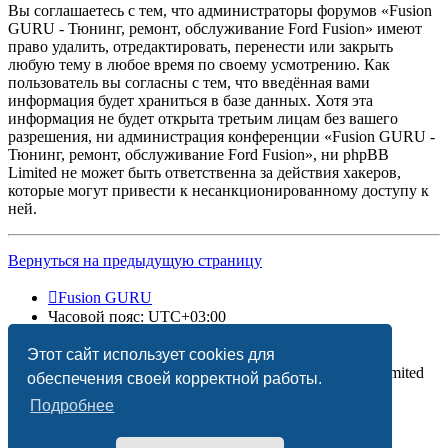
Вы соглашаетесь с тем, что администраторы форумов «Fusion
GURU - Тюнинг, ремонт, обслуживание Ford Fusion» имеют
право удалить, отредактировать, перенести или закрыть
любую тему в любое время по своему усмотрению. Как
пользователь вы согласны с тем, что введённая вами
информация будет храниться в базе данных. Хотя эта
информация не будет открыта третьим лицам без вашего
разрешения, ни администрация конференции «Fusion GURU -
Тюнинг, ремонт, обслуживание Ford Fusion», ни phpBB
Limited не может быть ответственна за действия хакеров,
которые могут привести к несанкционированному доступу к
ней.
Вернуться на предыдущую страницу
Fusion GURU
Часовой пояс:
UTC+03:00
Удалить cookies
Этот сайт использует cookies для
Создано на основе
phpBB
® Forum Software © phpBB Limited
обеспечения своей корректной работы.
Подробнее