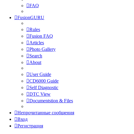
FAQ
FusionGURU
Rules
Fusion FAQ
Articles
Photo Gallery
Search
About
User Guide
CD6000 Guide
Self Diagnostic
DTC View
Documentstion & Files
Непрочитанные сообщения
Вход
Регистрация