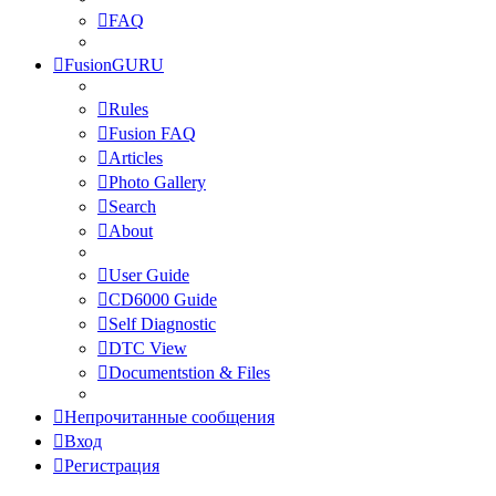
FAQ
FusionGURU
Rules
Fusion FAQ
Articles
Photo Gallery
Search
About
User Guide
CD6000 Guide
Self Diagnostic
DTC View
Documentstion & Files
Непрочитанные сообщения
Вход
Регистрация