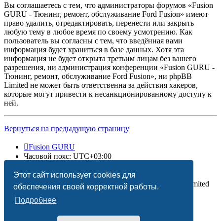
Вы соглашаетесь с тем, что администраторы форумов «Fusion
GURU - Тюнинг, ремонт, обслуживание Ford Fusion» имеют
право удалить, отредактировать, перенести или закрыть
любую тему в любое время по своему усмотрению. Как
пользователь вы согласны с тем, что введённая вами
информация будет храниться в базе данных. Хотя эта
информация не будет открыта третьим лицам без вашего
разрешения, ни администрация конференции «Fusion GURU -
Тюнинг, ремонт, обслуживание Ford Fusion», ни phpBB
Limited не может быть ответственна за действия хакеров,
которые могут привести к несанкционированному доступу к
ней.
Вернуться на предыдущую страницу
Fusion GURU
Часовой пояс:
UTC+03:00
Удалить cookies
Этот сайт использует cookies для
Создано на основе
phpBB
® Forum Software © phpBB Limited
обеспечения своей корректной работы.
Подробнее