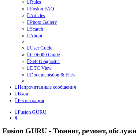
Rules
Fusion FAQ
Articles
Photo Gallery
Search
About
User Guide
CD6000 Guide
Self Diagnostic
DTC View
Documentstion & Files
Непрочитанные сообщения
Вход
Регистрация
Fusion GURU
Поиск
Fusion GURU - Тюнинг, ремонт, обслужи