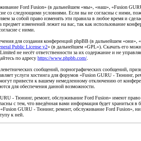
живание Ford Fusion» (в дальнейшем «мы», «наш», «Fusion GURU
гласие со следующими условиями. Если вы не согласны с ними, по
ем за собой право изменять эти правила в любое время и сделае
а предмет изменений лежит на вас, так как использование конф
согласие с ними.
чения для создания конференций phpBB (в дальнейшем «они», 
eral Public License v2
» (в дальнейшем «GPL»). Скачать его мож
imited не несёт ответственности за их содержание и не управля
айтесь по адресу
https://www.phpbb.com/
.
клеветнических сообщений, порнографических сообщений, приз
авляет услуги хостинга для форумов «Fusion GURU - Тюнинг, ре
огут привести к вашему немедленному отключению от конференц
яются для обеспечения данной возможности.
URU - Тюнинг, ремонт, обслуживание Ford Fusion» имеют право 
ласны с тем, что введённая вами информация будет храниться в 
Fusion GURU - Тюнинг, ремонт, обслуживание Ford Fusion», ни 
тупу к ней.