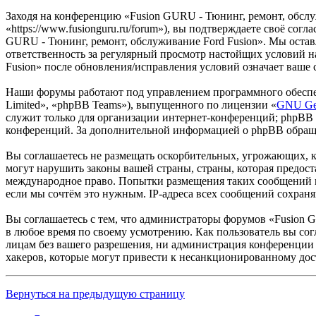
Заходя на конференцию «Fusion GURU - Тюнинг, ремонт, обслу
«https://www.fusionguru.ru/forum»), вы подтверждаете своё со
GURU - Тюнинг, ремонт, обслуживание Ford Fusion». Мы оставля
ответственность за регулярный просмотр настойщих условий н
Fusion» после обновления/исправления условий означает ваше 
Наши форумы работают под управлением программного обеспе
Limited», «phpBB Teams»), выпущенного по лицензии «
GNU Gen
служит только для организации интернет-конференций; phpBB L
конференций. За дополнительной информацией о phpBB обращ
Вы соглашаетесь не размещать оскорбительных, угрожающих, 
могут нарушить законы вашей страны, страны, которая предост
международное право. Попытки размещения таких сообщений м
если мы сочтём это нужным. IP-адреса всех сообщений сохран
Вы соглашаетесь с тем, что администраторы форумов «Fusion G
в любое время по своему усмотрению. Как пользователь вы сог
лицам без вашего разрешения, ни администрация конференции «
хакеров, которые могут привести к несанкционированному дос
Вернуться на предыдущую страницу