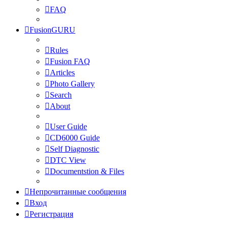
FAQ
FusionGURU
Rules
Fusion FAQ
Articles
Photo Gallery
Search
About
User Guide
CD6000 Guide
Self Diagnostic
DTC View
Documentstion & Files
Непрочитанные сообщения
Вход
Регистрация