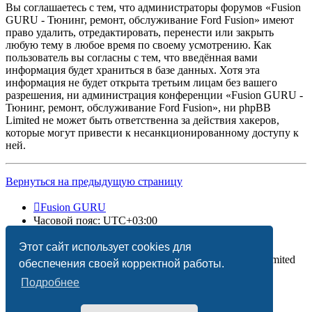
Вы соглашаетесь с тем, что администраторы форумов «Fusion
GURU - Тюнинг, ремонт, обслуживание Ford Fusion» имеют
право удалить, отредактировать, перенести или закрыть
любую тему в любое время по своему усмотрению. Как
пользователь вы согласны с тем, что введённая вами
информация будет храниться в базе данных. Хотя эта
информация не будет открыта третьим лицам без вашего
разрешения, ни администрация конференции «Fusion GURU -
Тюнинг, ремонт, обслуживание Ford Fusion», ни phpBB
Limited не может быть ответственна за действия хакеров,
которые могут привести к несанкционированному доступу к
ней.
Вернуться на предыдущую страницу
Fusion GURU
Часовой пояс:
UTC+03:00
Удалить cookies
Этот сайт использует cookies для
Создано на основе
phpBB
® Forum Software © phpBB Limited
обеспечения своей корректной работы.
Подробнее