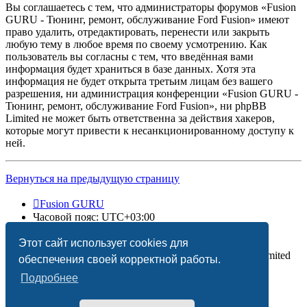
Вы соглашаетесь с тем, что администраторы форумов «Fusion
GURU - Тюнинг, ремонт, обслуживание Ford Fusion» имеют
право удалить, отредактировать, перенести или закрыть
любую тему в любое время по своему усмотрению. Как
пользователь вы согласны с тем, что введённая вами
информация будет храниться в базе данных. Хотя эта
информация не будет открыта третьим лицам без вашего
разрешения, ни администрация конференции «Fusion GURU -
Тюнинг, ремонт, обслуживание Ford Fusion», ни phpBB
Limited не может быть ответственна за действия хакеров,
которые могут привести к несанкционированному доступу к
ней.
Вернуться на предыдущую страницу
Fusion GURU
Часовой пояс:
UTC+03:00
Удалить cookies
Этот сайт использует cookies для
Создано на основе
phpBB
® Forum Software © phpBB Limited
обеспечения своей корректной работы.
Подробнее