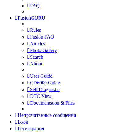
FAQ
FusionGURU
Rules
Fusion FAQ
Articles
Photo Gallery
Search
About
User Guide
CD6000 Guide
Self Diagnostic
DTC View
Documentstion & Files
Непрочитанные сообщения
Вход
Регистрация