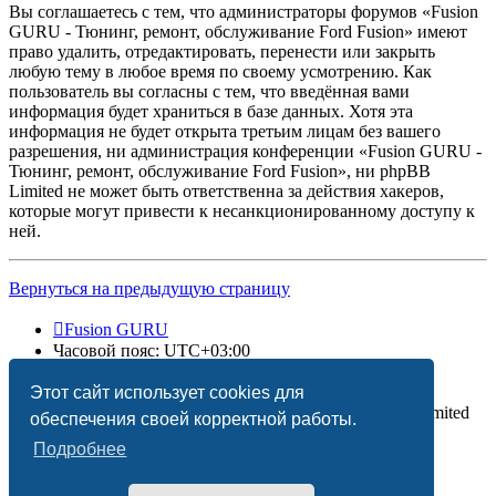
Вы соглашаетесь с тем, что администраторы форумов «Fusion
GURU - Тюнинг, ремонт, обслуживание Ford Fusion» имеют
право удалить, отредактировать, перенести или закрыть
любую тему в любое время по своему усмотрению. Как
пользователь вы согласны с тем, что введённая вами
информация будет храниться в базе данных. Хотя эта
информация не будет открыта третьим лицам без вашего
разрешения, ни администрация конференции «Fusion GURU -
Тюнинг, ремонт, обслуживание Ford Fusion», ни phpBB
Limited не может быть ответственна за действия хакеров,
которые могут привести к несанкционированному доступу к
ней.
Вернуться на предыдущую страницу
Fusion GURU
Часовой пояс:
UTC+03:00
Удалить cookies
Этот сайт использует cookies для
Создано на основе
phpBB
® Forum Software © phpBB Limited
обеспечения своей корректной работы.
Подробнее