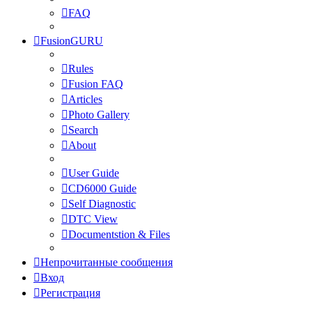
FAQ
FusionGURU
Rules
Fusion FAQ
Articles
Photo Gallery
Search
About
User Guide
CD6000 Guide
Self Diagnostic
DTC View
Documentstion & Files
Непрочитанные сообщения
Вход
Регистрация