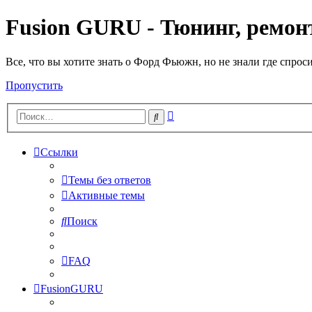
Fusion GURU - Тюнинг, ремонт
Все, что вы хотите знать о Форд Фьюжн, но не знали где спрос
Пропустить
Расширенный
Поиск
поиск
Ссылки
Темы без ответов
Активные темы
Поиск
FAQ
FusionGURU