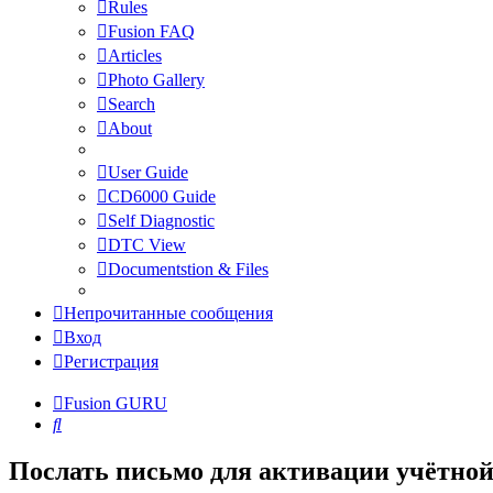
Rules
Fusion FAQ
Articles
Photo Gallery
Search
About
User Guide
CD6000 Guide
Self Diagnostic
DTC View
Documentstion & Files
Непрочитанные сообщения
Вход
Регистрация
Fusion GURU
Поиск
Послать письмо для активации учётной