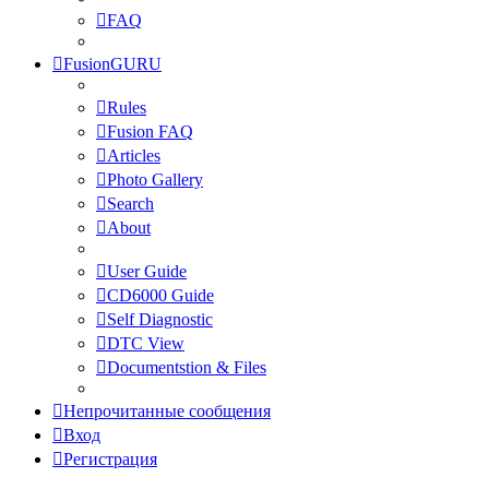
FAQ
FusionGURU
Rules
Fusion FAQ
Articles
Photo Gallery
Search
About
User Guide
CD6000 Guide
Self Diagnostic
DTC View
Documentstion & Files
Непрочитанные сообщения
Вход
Регистрация