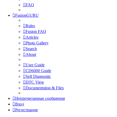
FAQ
FusionGURU
Rules
Fusion FAQ
Articles
Photo Gallery
Search
About
User Guide
CD6000 Guide
Self Diagnostic
DTC View
Documentstion & Files
Непрочитанные сообщения
Вход
Регистрация