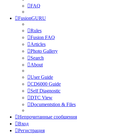
FAQ
FusionGURU
Rules
Fusion FAQ
Articles
Photo Gallery
Search
About
User Guide
CD6000 Guide
Self Diagnostic
DTC View
Documentstion & Files
Непрочитанные сообщения
Вход
Регистрация