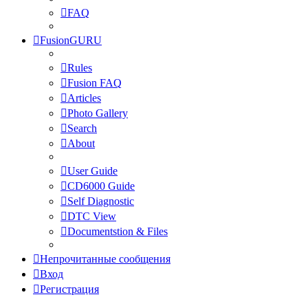
FAQ
FusionGURU
Rules
Fusion FAQ
Articles
Photo Gallery
Search
About
User Guide
CD6000 Guide
Self Diagnostic
DTC View
Documentstion & Files
Непрочитанные сообщения
Вход
Регистрация