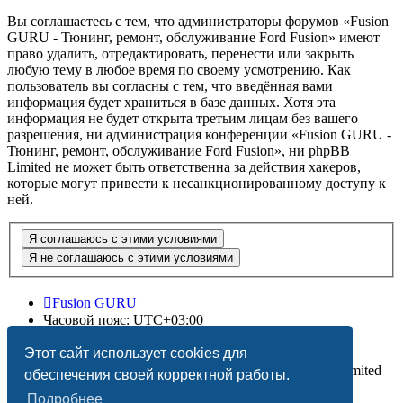
Вы соглашаетесь с тем, что администраторы форумов «Fusion
GURU - Тюнинг, ремонт, обслуживание Ford Fusion» имеют
право удалить, отредактировать, перенести или закрыть
любую тему в любое время по своему усмотрению. Как
пользователь вы согласны с тем, что введённая вами
информация будет храниться в базе данных. Хотя эта
информация не будет открыта третьим лицам без вашего
разрешения, ни администрация конференции «Fusion GURU -
Тюнинг, ремонт, обслуживание Ford Fusion», ни phpBB
Limited не может быть ответственна за действия хакеров,
которые могут привести к несанкционированному доступу к
ней.
Fusion GURU
Часовой пояс:
UTC+03:00
Удалить cookies
Этот сайт использует cookies для
Создано на основе
phpBB
® Forum Software © phpBB Limited
обеспечения своей корректной работы.
Подробнее