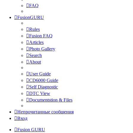
FAQ
FusionGURU
Rules
Fusion FAQ
Articles
Photo Gallery
Search
About
User Guide
CD6000 Guide
Self Diagnostic
DTC View
Documentstion & Files
Непрочитанные сообщения
Вход
Fusion GURU