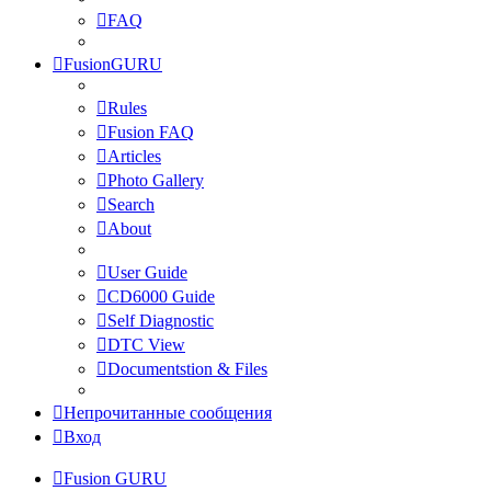
FAQ
FusionGURU
Rules
Fusion FAQ
Articles
Photo Gallery
Search
About
User Guide
CD6000 Guide
Self Diagnostic
DTC View
Documentstion & Files
Непрочитанные сообщения
Вход
Fusion GURU