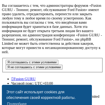
Вы соглашаетесь с тем, что администраторы форумов «Fusion
GURU - Тюнинг, ремонт, обслуживание Ford Fusion» имеют
право удалить, отредактировать, перенести или закрыть
любую тему в любое время по своему усмотрению. Как
пользователь вы согласны с тем, что введённая вами
информация будет храниться в базе данных. Хотя эта
информация не будет открыта третьим лицам без вашего
разрешения, ни администрация конференции «Fusion GURU -
Тюнинг, ремонт, обслуживание Ford Fusion», ни phpBB
Limited не может быть ответственна за действия хакеров,
которые могут привести к несанкционированному доступу к
ней.
Fusion GURU
Часовой пояс:
UTC+03:00
Удалить cookies
Этот сайт использует cookies для
Создано на основе
phpBB
® Forum Software © phpBB Limited
обеспечения своей корректной работы.
Подробнее