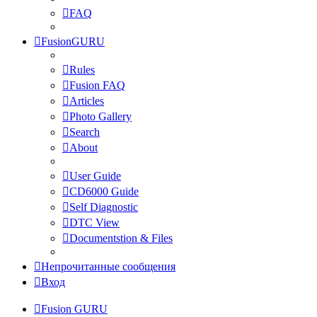
FAQ
FusionGURU
Rules
Fusion FAQ
Articles
Photo Gallery
Search
About
User Guide
CD6000 Guide
Self Diagnostic
DTC View
Documentstion & Files
Непрочитанные сообщения
Вход
Fusion GURU