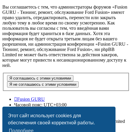
Вы соглашаетесь с тем, что администраторы форумов «Fusion
GURU - Тюнинг, ремонт, обслуживание Ford Fusion» имеют
право удалить, отредактировать, перенести или закрыть
любую тему в любое время по своему усмотрению. Как
пользователь вы согласны с тем, что введённая вами
информация будет храниться в базе данных. Хотя эта
информация не будет открыта третьим лицам без вашего
разрешения, ни администрация конференции «Fusion GURU -
Тюнинг, ремонт, обслуживание Ford Fusion», ни phpBB
Limited не может быть ответственна за действия хакеров,
которые могут привести к несанкционированному доступу к
ней.
Fusion GURU
Часовой пояс:
UTC+03:00
Удалить cookies
Этот сайт использует cookies для
Создано на основе
phpBB
® Forum Software © phpBB Limited
обеспечения своей корректной работы.
Подробнее