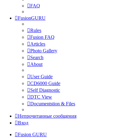
FAQ
FusionGURU
Rules
Fusion FAQ
Articles
Photo Gallery
Search
About
User Guide
CD6000 Guide
Self Diagnostic
DTC View
Documentstion & Files
Непрочитанные сообщения
Вход
Fusion GURU