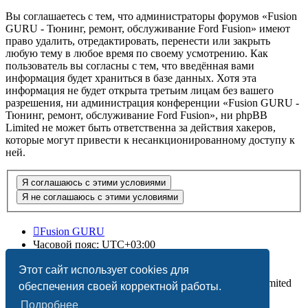
Вы соглашаетесь с тем, что администраторы форумов «Fusion
GURU - Тюнинг, ремонт, обслуживание Ford Fusion» имеют
право удалить, отредактировать, перенести или закрыть
любую тему в любое время по своему усмотрению. Как
пользователь вы согласны с тем, что введённая вами
информация будет храниться в базе данных. Хотя эта
информация не будет открыта третьим лицам без вашего
разрешения, ни администрация конференции «Fusion GURU -
Тюнинг, ремонт, обслуживание Ford Fusion», ни phpBB
Limited не может быть ответственна за действия хакеров,
которые могут привести к несанкционированному доступу к
ней.
Fusion GURU
Часовой пояс:
UTC+03:00
Удалить cookies
Этот сайт использует cookies для
Создано на основе
phpBB
® Forum Software © phpBB Limited
обеспечения своей корректной работы.
Подробнее