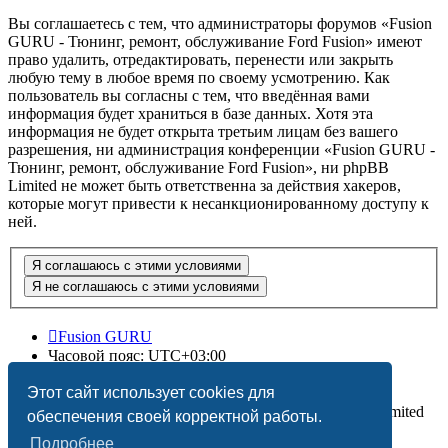
Вы соглашаетесь с тем, что администраторы форумов «Fusion
GURU - Тюнинг, ремонт, обслуживание Ford Fusion» имеют
право удалить, отредактировать, перенести или закрыть
любую тему в любое время по своему усмотрению. Как
пользователь вы согласны с тем, что введённая вами
информация будет храниться в базе данных. Хотя эта
информация не будет открыта третьим лицам без вашего
разрешения, ни администрация конференции «Fusion GURU -
Тюнинг, ремонт, обслуживание Ford Fusion», ни phpBB
Limited не может быть ответственна за действия хакеров,
которые могут привести к несанкционированному доступу к
ней.
Fusion GURU
Часовой пояс:
UTC+03:00
Удалить cookies
Этот сайт использует cookies для
Создано на основе
phpBB
® Forum Software © phpBB Limited
обеспечения своей корректной работы.
Подробнее