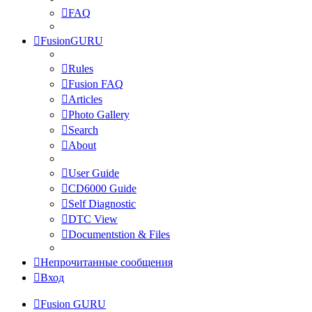
FAQ
FusionGURU
Rules
Fusion FAQ
Articles
Photo Gallery
Search
About
User Guide
CD6000 Guide
Self Diagnostic
DTC View
Documentstion & Files
Непрочитанные сообщения
Вход
Fusion GURU