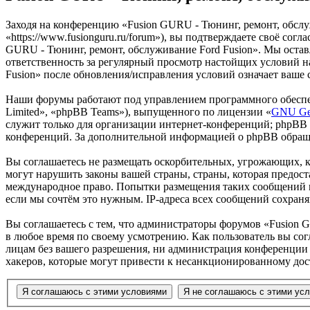
Заходя на конференцию «Fusion GURU - Тюнинг, ремонт, обслу
«https://www.fusionguru.ru/forum»), вы подтверждаете своё со
GURU - Тюнинг, ремонт, обслуживание Ford Fusion». Мы оставля
ответственность за регулярный просмотр настойщих условий н
Fusion» после обновления/исправления условий означает ваше 
Наши форумы работают под управлением программного обеспе
Limited», «phpBB Teams»), выпущенного по лицензии «
GNU Gen
служит только для организации интернет-конференций; phpBB L
конференций. За дополнительной информацией о phpBB обращ
Вы соглашаетесь не размещать оскорбительных, угрожающих, 
могут нарушить законы вашей страны, страны, которая предост
международное право. Попытки размещения таких сообщений м
если мы сочтём это нужным. IP-адреса всех сообщений сохран
Вы соглашаетесь с тем, что администраторы форумов «Fusion G
в любое время по своему усмотрению. Как пользователь вы сог
лицам без вашего разрешения, ни администрация конференции «
хакеров, которые могут привести к несанкционированному дос