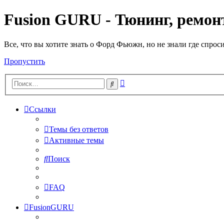
Fusion GURU - Тюнинг, ремонт
Все, что вы хотите знать о Форд Фьюжн, но не знали где спрос
Пропустить
Расширенный
Поиск
поиск
Ссылки
Темы без ответов
Активные темы
Поиск
FAQ
FusionGURU