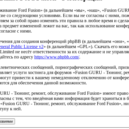
живание Ford Fusion» (в дальнейшем «мы», «наш», «Fusion GURU
гласие со следующими условиями. Если вы не согласны с ними, по
ем за собой право изменять эти правила в любое время и сделае
а предмет изменений лежит на вас, так как использование конф
согласие с ними.
чения для создания конференций phpBB (в дальнейшем «они», 
eral Public License v2
» (в дальнейшем «GPL»). Скачать его мож
imited не несёт ответственности за их содержание и не управля
айтесь по адресу
https://www.phpbb.com/
.
клеветнических сообщений, порнографических сообщений, приз
авляет услуги хостинга для форумов «Fusion GURU - Тюнинг, ре
огут привести к вашему немедленному отключению от конференц
яются для обеспечения данной возможности.
URU - Тюнинг, ремонт, обслуживание Ford Fusion» имеют право 
ласны с тем, что введённая вами информация будет храниться в 
Fusion GURU - Тюнинг, ремонт, обслуживание Ford Fusion», ни 
тупу к ней.