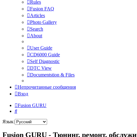
Rules
Fusion FAQ
Articles
Photo Gallery
Search
About
User Guide
CD6000 Guide
Self Diagnostic
DTC View
Documentstion & Files
Непрочитанные сообщения
Вход
Fusion GURU
Поиск
Язык:
Fusion GURU - Тюнинг, ремонт, обслужи