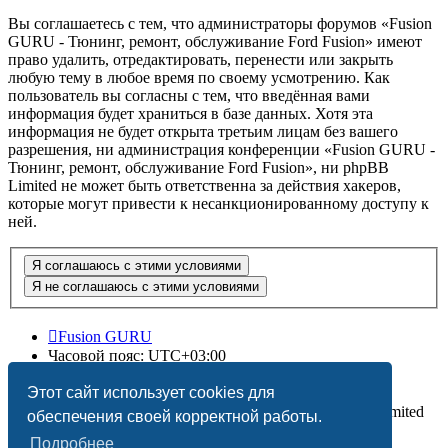
Вы соглашаетесь с тем, что администраторы форумов «Fusion
GURU - Тюнинг, ремонт, обслуживание Ford Fusion» имеют
право удалить, отредактировать, перенести или закрыть
любую тему в любое время по своему усмотрению. Как
пользователь вы согласны с тем, что введённая вами
информация будет храниться в базе данных. Хотя эта
информация не будет открыта третьим лицам без вашего
разрешения, ни администрация конференции «Fusion GURU -
Тюнинг, ремонт, обслуживание Ford Fusion», ни phpBB
Limited не может быть ответственна за действия хакеров,
которые могут привести к несанкционированному доступу к
ней.
Fusion GURU
Часовой пояс:
UTC+03:00
Удалить cookies
Этот сайт использует cookies для
Создано на основе
phpBB
® Forum Software © phpBB Limited
обеспечения своей корректной работы.
Подробнее