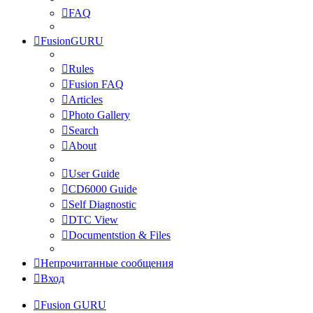
FAQ
FusionGURU
Rules
Fusion FAQ
Articles
Photo Gallery
Search
About
User Guide
CD6000 Guide
Self Diagnostic
DTC View
Documentstion & Files
Непрочитанные сообщения
Вход
Fusion GURU