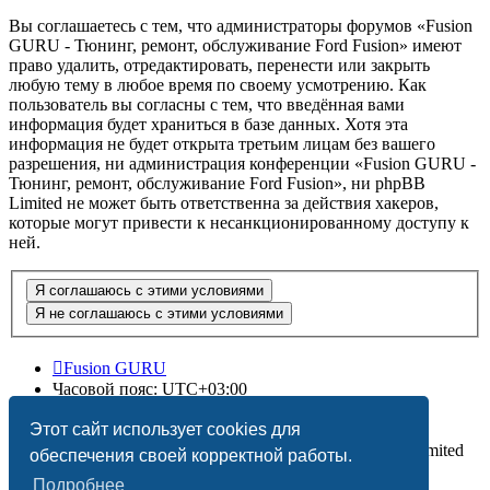
Вы соглашаетесь с тем, что администраторы форумов «Fusion
GURU - Тюнинг, ремонт, обслуживание Ford Fusion» имеют
право удалить, отредактировать, перенести или закрыть
любую тему в любое время по своему усмотрению. Как
пользователь вы согласны с тем, что введённая вами
информация будет храниться в базе данных. Хотя эта
информация не будет открыта третьим лицам без вашего
разрешения, ни администрация конференции «Fusion GURU -
Тюнинг, ремонт, обслуживание Ford Fusion», ни phpBB
Limited не может быть ответственна за действия хакеров,
которые могут привести к несанкционированному доступу к
ней.
Fusion GURU
Часовой пояс:
UTC+03:00
Удалить cookies
Этот сайт использует cookies для
Создано на основе
phpBB
® Forum Software © phpBB Limited
обеспечения своей корректной работы.
Подробнее