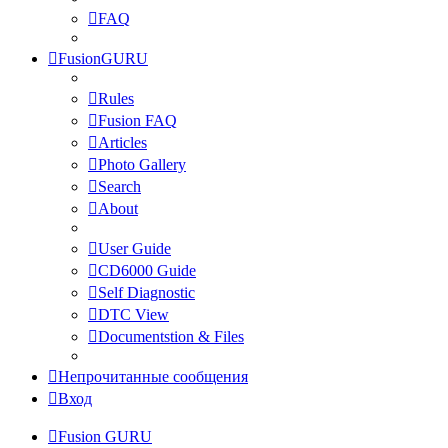
FAQ
FusionGURU
Rules
Fusion FAQ
Articles
Photo Gallery
Search
About
User Guide
CD6000 Guide
Self Diagnostic
DTC View
Documentstion & Files
Непрочитанные сообщения
Вход
Fusion GURU