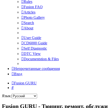
Rules
Fusion FAQ
Articles
Photo Gallery
Search
About
User Guide
CD6000 Guide
Self Diagnostic
DTC View
Documentstion & Files
Непрочитанные сообщения
Вход
Fusion GURU
Поиск
Язык:
Fusion GURU - Тюнинг, ремонт, обслужи