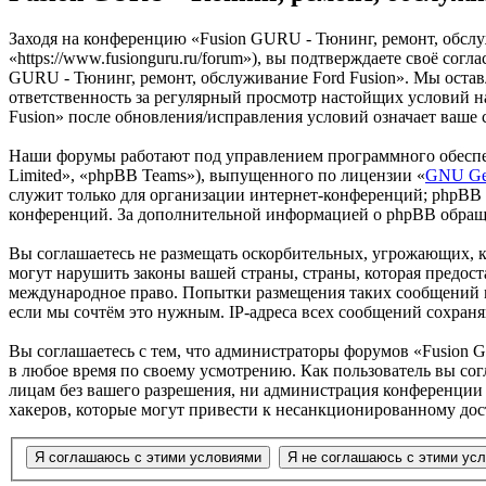
Заходя на конференцию «Fusion GURU - Тюнинг, ремонт, обслу
«https://www.fusionguru.ru/forum»), вы подтверждаете своё со
GURU - Тюнинг, ремонт, обслуживание Ford Fusion». Мы оставля
ответственность за регулярный просмотр настойщих условий н
Fusion» после обновления/исправления условий означает ваше 
Наши форумы работают под управлением программного обеспе
Limited», «phpBB Teams»), выпущенного по лицензии «
GNU Gen
служит только для организации интернет-конференций; phpBB L
конференций. За дополнительной информацией о phpBB обращ
Вы соглашаетесь не размещать оскорбительных, угрожающих, 
могут нарушить законы вашей страны, страны, которая предост
международное право. Попытки размещения таких сообщений м
если мы сочтём это нужным. IP-адреса всех сообщений сохран
Вы соглашаетесь с тем, что администраторы форумов «Fusion G
в любое время по своему усмотрению. Как пользователь вы сог
лицам без вашего разрешения, ни администрация конференции «
хакеров, которые могут привести к несанкционированному дос