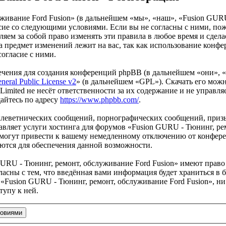
живание Ford Fusion» (в дальнейшем «мы», «наш», «Fusion GURU
гласие со следующими условиями. Если вы не согласны с ними, по
ем за собой право изменять эти правила в любое время и сделае
а предмет изменений лежит на вас, так как использование конф
согласие с ними.
чения для создания конференций phpBB (в дальнейшем «они», 
eral Public License v2
» (в дальнейшем «GPL»). Скачать его мож
imited не несёт ответственности за их содержание и не управля
айтесь по адресу
https://www.phpbb.com/
.
клеветнических сообщений, порнографических сообщений, приз
авляет услуги хостинга для форумов «Fusion GURU - Тюнинг, ре
огут привести к вашему немедленному отключению от конференц
яются для обеспечения данной возможности.
URU - Тюнинг, ремонт, обслуживание Ford Fusion» имеют право 
ласны с тем, что введённая вами информация будет храниться в 
Fusion GURU - Тюнинг, ремонт, обслуживание Ford Fusion», ни 
тупу к ней.