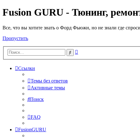
Fusion GURU - Тюнинг, ремонт
Все, что вы хотите знать о Форд Фьюжн, но не знали где спрос
Пропустить
Расширенный
Поиск
поиск
Ссылки
Темы без ответов
Активные темы
Поиск
FAQ
FusionGURU