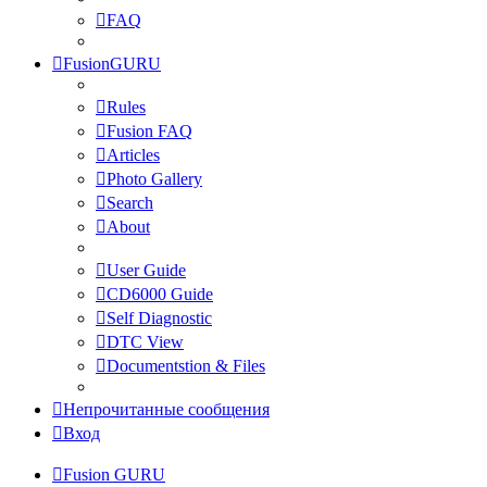
FAQ
FusionGURU
Rules
Fusion FAQ
Articles
Photo Gallery
Search
About
User Guide
CD6000 Guide
Self Diagnostic
DTC View
Documentstion & Files
Непрочитанные сообщения
Вход
Fusion GURU