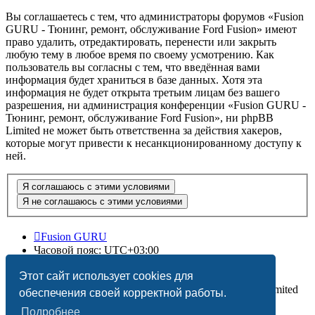
Вы соглашаетесь с тем, что администраторы форумов «Fusion
GURU - Тюнинг, ремонт, обслуживание Ford Fusion» имеют
право удалить, отредактировать, перенести или закрыть
любую тему в любое время по своему усмотрению. Как
пользователь вы согласны с тем, что введённая вами
информация будет храниться в базе данных. Хотя эта
информация не будет открыта третьим лицам без вашего
разрешения, ни администрация конференции «Fusion GURU -
Тюнинг, ремонт, обслуживание Ford Fusion», ни phpBB
Limited не может быть ответственна за действия хакеров,
которые могут привести к несанкционированному доступу к
ней.
Fusion GURU
Часовой пояс:
UTC+03:00
Удалить cookies
Этот сайт использует cookies для
Создано на основе
phpBB
® Forum Software © phpBB Limited
обеспечения своей корректной работы.
Подробнее