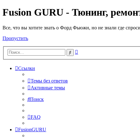
Fusion GURU - Тюнинг, ремонт
Все, что вы хотите знать о Форд Фьюжн, но не знали где спрос
Пропустить
Расширенный
Поиск
поиск
Ссылки
Темы без ответов
Активные темы
Поиск
FAQ
FusionGURU