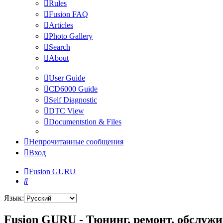
Rules
Fusion FAQ
Articles
Photo Gallery
Search
About
User Guide
CD6000 Guide
Self Diagnostic
DTC View
Documentstion & Files
Непрочитанные сообщения
Вход
Fusion GURU
Поиск
Язык:
Fusion GURU - Тюнинг, ремонт, обслужи