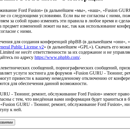
живание Ford Fusion» (в дальнейшем «мы», «наш», «Fusion GURU
гласие со следующими условиями. Если вы не согласны с ними, по
ем за собой право изменять эти правила в любое время и сделае
а предмет изменений лежит на вас, так как использование конф
согласие с ними.
чения для создания конференций phpBB (в дальнейшем «они», 
eral Public License v2
» (в дальнейшем «GPL»). Скачать его мож
imited не несёт ответственности за их содержание и не управля
айтесь по адресу
https://www.phpbb.com/
.
клеветнических сообщений, порнографических сообщений, приз
авляет услуги хостинга для форумов «Fusion GURU - Тюнинг, ре
огут привести к вашему немедленному отключению от конференц
яются для обеспечения данной возможности.
URU - Тюнинг, ремонт, обслуживание Ford Fusion» имеют право 
ласны с тем, что введённая вами информация будет храниться в 
Fusion GURU - Тюнинг, ремонт, обслуживание Ford Fusion», ни 
тупу к ней.