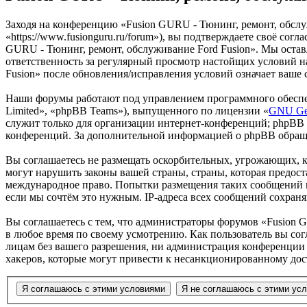
Заходя на конференцию «Fusion GURU - Тюнинг, ремонт, обслу
«https://www.fusionguru.ru/forum»), вы подтверждаете своё со
GURU - Тюнинг, ремонт, обслуживание Ford Fusion». Мы оставля
ответственность за регулярный просмотр настойщих условий н
Fusion» после обновления/исправления условий означает ваше 
Наши форумы работают под управлением программного обеспе
Limited», «phpBB Teams»), выпущенного по лицензии «
GNU Gen
служит только для организации интернет-конференций; phpBB L
конференций. За дополнительной информацией о phpBB обращ
Вы соглашаетесь не размещать оскорбительных, угрожающих, 
могут нарушить законы вашей страны, страны, которая предост
международное право. Попытки размещения таких сообщений м
если мы сочтём это нужным. IP-адреса всех сообщений сохран
Вы соглашаетесь с тем, что администраторы форумов «Fusion G
в любое время по своему усмотрению. Как пользователь вы сог
лицам без вашего разрешения, ни администрация конференции «
хакеров, которые могут привести к несанкционированному дос