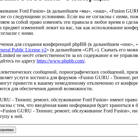
живание Ford Fusion» (в дальнейшем «мы», «наш», «Fusion GURU
гласие со следующими условиями. Если вы не согласны с ними, по
ем за собой право изменять эти правила в любое время и сделае
а предмет изменений лежит на вас, так как использование конф
согласие с ними.
чения для создания конференций phpBB (в дальнейшем «они», 
eral Public License v2
» (в дальнейшем «GPL»). Скачать его мож
imited не несёт ответственности за их содержание и не управля
айтесь по адресу
https://www.phpbb.com/
.
клеветнических сообщений, порнографических сообщений, приз
авляет услуги хостинга для форумов «Fusion GURU - Тюнинг, ре
огут привести к вашему немедленному отключению от конференц
яются для обеспечения данной возможности.
URU - Тюнинг, ремонт, обслуживание Ford Fusion» имеют право 
ласны с тем, что введённая вами информация будет храниться в 
Fusion GURU - Тюнинг, ремонт, обслуживание Ford Fusion», ни 
тупу к ней.