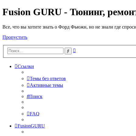
Fusion GURU - Тюнинг, ремонт
Все, что вы хотите знать о Форд Фьюжн, но не знали где спрос
Пропустить
Расширенный
Поиск
поиск
Ссылки
Темы без ответов
Активные темы
Поиск
FAQ
FusionGURU