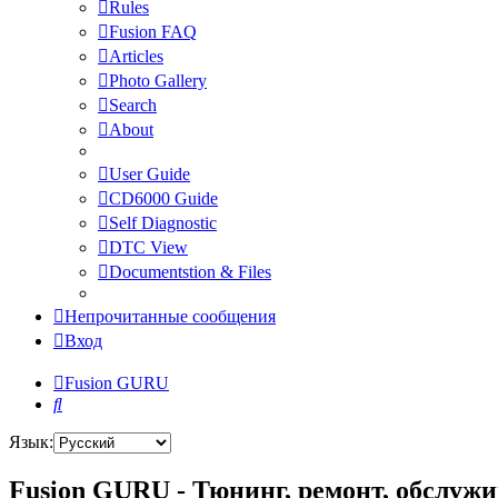
Rules
Fusion FAQ
Articles
Photo Gallery
Search
About
User Guide
CD6000 Guide
Self Diagnostic
DTC View
Documentstion & Files
Непрочитанные сообщения
Вход
Fusion GURU
Поиск
Язык:
Fusion GURU - Тюнинг, ремонт, обслужи