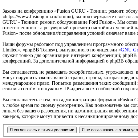
Заходя на конференцию «Fusion GURU - Тюнинг, ремонт, обслу
«https://www.fusionguru.ru/forum»), вы подтверждаете своё со
GURU - Тюнинг, ремонт, обслуживание Ford Fusion». Мы оставля
ответственность за регулярный просмотр настойщих условий н
Fusion» после обновления/исправления условий означает ваше 
Наши форумы работают под управлением программного обеспе
Limited», «phpBB Teams»), выпущенного по лицензии «
GNU Gen
служит только для организации интернет-конференций; phpBB L
конференций. За дополнительной информацией о phpBB обращ
Вы соглашаетесь не размещать оскорбительных, угрожающих, 
могут нарушить законы вашей страны, страны, которая предост
международное право. Попытки размещения таких сообщений м
если мы сочтём это нужным. IP-адреса всех сообщений сохран
Вы соглашаетесь с тем, что администраторы форумов «Fusion G
в любое время по своему усмотрению. Как пользователь вы сог
лицам без вашего разрешения, ни администрация конференции «
хакеров, которые могут привести к несанкционированному дос