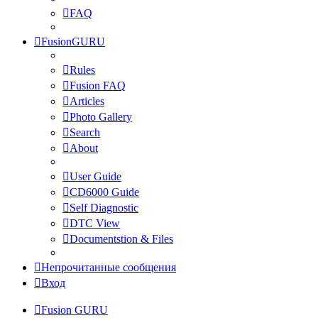
FAQ
FusionGURU
Rules
Fusion FAQ
Articles
Photo Gallery
Search
About
User Guide
CD6000 Guide
Self Diagnostic
DTC View
Documentstion & Files
Непрочитанные сообщения
Вход
Fusion GURU