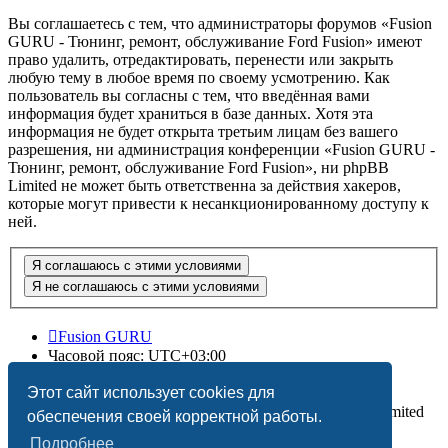
Вы соглашаетесь с тем, что администраторы форумов «Fusion
GURU - Тюнинг, ремонт, обслуживание Ford Fusion» имеют
право удалить, отредактировать, перенести или закрыть
любую тему в любое время по своему усмотрению. Как
пользователь вы согласны с тем, что введённая вами
информация будет храниться в базе данных. Хотя эта
информация не будет открыта третьим лицам без вашего
разрешения, ни администрация конференции «Fusion GURU -
Тюнинг, ремонт, обслуживание Ford Fusion», ни phpBB
Limited не может быть ответственна за действия хакеров,
которые могут привести к несанкционированному доступу к
ней.
Fusion GURU
Часовой пояс:
UTC+03:00
Удалить cookies
Этот сайт использует cookies для
Создано на основе
phpBB
® Forum Software © phpBB Limited
обеспечения своей корректной работы.
Подробнее