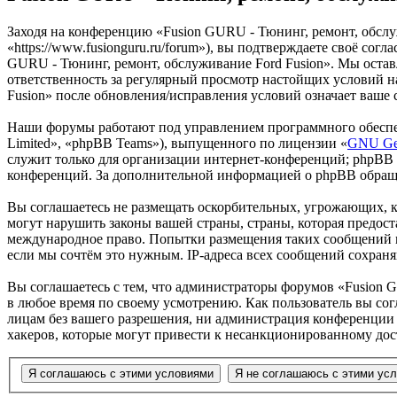
Заходя на конференцию «Fusion GURU - Тюнинг, ремонт, обслу
«https://www.fusionguru.ru/forum»), вы подтверждаете своё со
GURU - Тюнинг, ремонт, обслуживание Ford Fusion». Мы оставля
ответственность за регулярный просмотр настойщих условий н
Fusion» после обновления/исправления условий означает ваше 
Наши форумы работают под управлением программного обеспе
Limited», «phpBB Teams»), выпущенного по лицензии «
GNU Gen
служит только для организации интернет-конференций; phpBB L
конференций. За дополнительной информацией о phpBB обращ
Вы соглашаетесь не размещать оскорбительных, угрожающих, 
могут нарушить законы вашей страны, страны, которая предост
международное право. Попытки размещения таких сообщений м
если мы сочтём это нужным. IP-адреса всех сообщений сохран
Вы соглашаетесь с тем, что администраторы форумов «Fusion G
в любое время по своему усмотрению. Как пользователь вы сог
лицам без вашего разрешения, ни администрация конференции «
хакеров, которые могут привести к несанкционированному дос