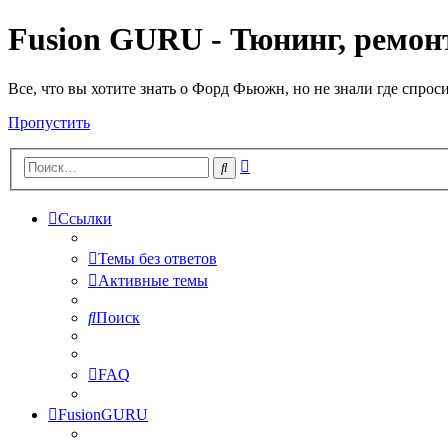
Fusion GURU - Тюнинг, ремонт
Все, что вы хотите знать о Форд Фьюжн, но не знали где спрос
Пропустить
Расширенный
Поиск
поиск
Ссылки
Темы без ответов
Активные темы
Поиск
FAQ
FusionGURU