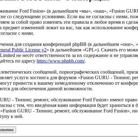
живание Ford Fusion» (в дальнейшем «мы», «наш», «Fusion GURU
гласие со следующими условиями. Если вы не согласны с ними, по
ем за собой право изменять эти правила в любое время и сделае
а предмет изменений лежит на вас, так как использование конф
согласие с ними.
чения для создания конференций phpBB (в дальнейшем «они», 
eral Public License v2
» (в дальнейшем «GPL»). Скачать его мож
imited не несёт ответственности за их содержание и не управля
айтесь по адресу
https://www.phpbb.com/
.
клеветнических сообщений, порнографических сообщений, приз
авляет услуги хостинга для форумов «Fusion GURU - Тюнинг, ре
огут привести к вашему немедленному отключению от конференц
яются для обеспечения данной возможности.
URU - Тюнинг, ремонт, обслуживание Ford Fusion» имеют право 
ласны с тем, что введённая вами информация будет храниться в 
Fusion GURU - Тюнинг, ремонт, обслуживание Ford Fusion», ни 
тупу к ней.