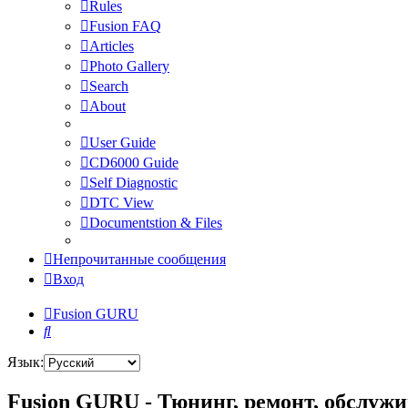
Rules
Fusion FAQ
Articles
Photo Gallery
Search
About
User Guide
CD6000 Guide
Self Diagnostic
DTC View
Documentstion & Files
Непрочитанные сообщения
Вход
Fusion GURU
Поиск
Язык:
Fusion GURU - Тюнинг, ремонт, обслужи