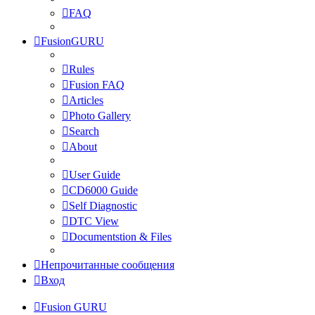
FAQ
FusionGURU
Rules
Fusion FAQ
Articles
Photo Gallery
Search
About
User Guide
CD6000 Guide
Self Diagnostic
DTC View
Documentstion & Files
Непрочитанные сообщения
Вход
Fusion GURU