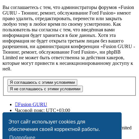
Вы соглашаетесь с тем, что администраторы форумов «Fusion
GURU - Тюнинг, ремонт, обслуживание Ford Fusion» имеют
право удалить, отредактировать, перенести или закрыть
любую тему в любое время по своему усмотрению. Как
пользователь вы согласны с тем, что введённая вами
информация будет храниться в базе данных. Хотя эта
информация не будет открыта третьим лицам без вашего
разрешения, ни администрация конференции «Fusion GURU -
Тюнинг, ремонт, обслуживание Ford Fusion», ни phpBB
Limited не может быть ответственна за действия хакеров,
которые могут привести к несанкционированному доступу к
ней.
Fusion GURU
Часовой пояс:
UTC+03:00
Удалить cookies
Этот сайт использует cookies для
Создано на основе
phpBB
® Forum Software © phpBB Limited
обеспечения своей корректной работы.
Подробнее