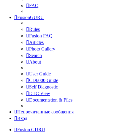
FAQ
FusionGURU
Rules
Fusion FAQ
Articles
Photo Gallery
Search
About
User Guide
CD6000 Guide
Self Diagnostic
DTC View
Documentstion & Files
Непрочитанные сообщения
Вход
Fusion GURU