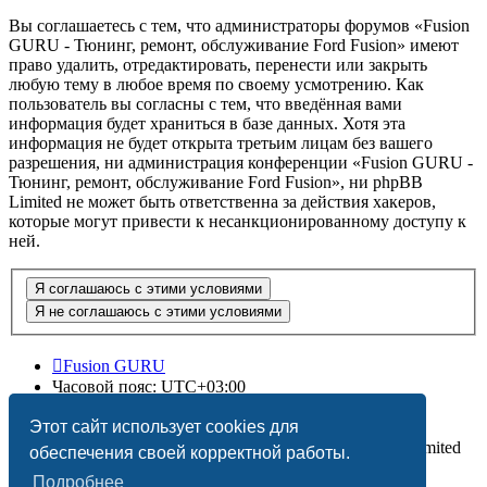
Вы соглашаетесь с тем, что администраторы форумов «Fusion
GURU - Тюнинг, ремонт, обслуживание Ford Fusion» имеют
право удалить, отредактировать, перенести или закрыть
любую тему в любое время по своему усмотрению. Как
пользователь вы согласны с тем, что введённая вами
информация будет храниться в базе данных. Хотя эта
информация не будет открыта третьим лицам без вашего
разрешения, ни администрация конференции «Fusion GURU -
Тюнинг, ремонт, обслуживание Ford Fusion», ни phpBB
Limited не может быть ответственна за действия хакеров,
которые могут привести к несанкционированному доступу к
ней.
Fusion GURU
Часовой пояс:
UTC+03:00
Удалить cookies
Этот сайт использует cookies для
Создано на основе
phpBB
® Forum Software © phpBB Limited
обеспечения своей корректной работы.
Подробнее