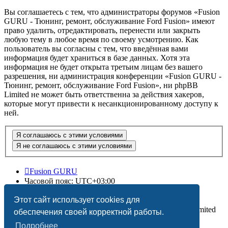
Вы соглашаетесь с тем, что администраторы форумов «Fusion
GURU - Тюнинг, ремонт, обслуживание Ford Fusion» имеют
право удалить, отредактировать, перенести или закрыть
любую тему в любое время по своему усмотрению. Как
пользователь вы согласны с тем, что введённая вами
информация будет храниться в базе данных. Хотя эта
информация не будет открыта третьим лицам без вашего
разрешения, ни администрация конференции «Fusion GURU -
Тюнинг, ремонт, обслуживание Ford Fusion», ни phpBB
Limited не может быть ответственна за действия хакеров,
которые могут привести к несанкционированному доступу к
ней.
Fusion GURU
Часовой пояс:
UTC+03:00
Удалить cookies
Этот сайт использует cookies для
Создано на основе
phpBB
® Forum Software © phpBB Limited
обеспечения своей корректной работы.
Подробнее