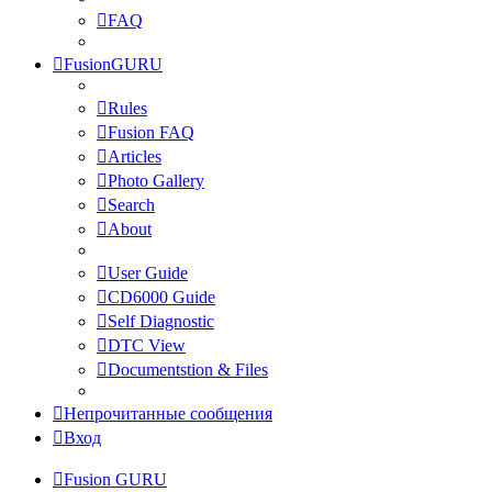
FAQ
FusionGURU
Rules
Fusion FAQ
Articles
Photo Gallery
Search
About
User Guide
CD6000 Guide
Self Diagnostic
DTC View
Documentstion & Files
Непрочитанные сообщения
Вход
Fusion GURU