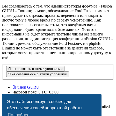
Вы соглашаетесь с тем, что администраторы форумов «Fusion
GURU - Тюнинг, ремонт, обслуживание Ford Fusion» имеют
право удалить, отредактировать, перенести или закрыть
любую тему в любое время по своему усмотрению. Как
пользователь вы согласны с тем, что введённая вами
информация будет храниться в базе данных. Хотя эта
информация не будет открыта третьим лицам без вашего
разрешения, ни администрация конференции «Fusion GURU -
Тюнинг, ремонт, обслуживание Ford Fusion», ни phpBB
Limited не может быть ответственна за действия хакеров,
которые могут привести к несанкционированному доступу к
ней.
Fusion GURU
Часовой пояс:
UTC+03:00
Удалить cookies
Этот сайт использует cookies для
Создано на основе
phpBB
® Forum Software © phpBB Limited
обеспечения своей корректной работы.
Подробнее