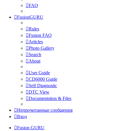
FAQ
FusionGURU
Rules
Fusion FAQ
Articles
Photo Gallery
Search
About
User Guide
CD6000 Guide
Self Diagnostic
DTC View
Documentstion & Files
Непрочитанные сообщения
Вход
Fusion GURU