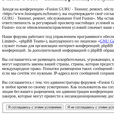
Заходя на конференцию «Fusion GURU - Тюнинг, ремонт, обслу
«https://www.fusionguru.ru/forum»), вы подтверждаете своё со
GURU - Тюнинг, ремонт, обслуживание Ford Fusion». Мы оставля
ответственность за регулярный просмотр настойщих условий н
Fusion» после обновления/исправления условий означает ваше 
Наши форумы работают под управлением программного обеспе
Limited», «phpBB Teams»), выпущенного по лицензии «
GNU Gen
служит только для организации интернет-конференций; phpBB L
конференций. За дополнительной информацией о phpBB обращ
Вы соглашаетесь не размещать оскорбительных, угрожающих, 
могут нарушить законы вашей страны, страны, которая предост
международное право. Попытки размещения таких сообщений м
если мы сочтём это нужным. IP-адреса всех сообщений сохран
Вы соглашаетесь с тем, что администраторы форумов «Fusion G
в любое время по своему усмотрению. Как пользователь вы сог
лицам без вашего разрешения, ни администрация конференции «
хакеров, которые могут привести к несанкционированному дос