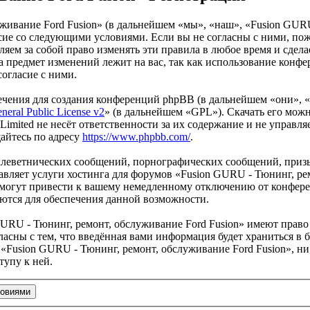
живание Ford Fusion» (в дальнейшем «мы», «наш», «Fusion GURU
гласие со следующими условиями. Если вы не согласны с ними, по
ем за собой право изменять эти правила в любое время и сделае
а предмет изменений лежит на вас, так как использование конф
согласие с ними.
чения для создания конференций phpBB (в дальнейшем «они», 
eral Public License v2
» (в дальнейшем «GPL»). Скачать его мож
imited не несёт ответственности за их содержание и не управля
айтесь по адресу
https://www.phpbb.com/
.
клеветнических сообщений, порнографических сообщений, приз
авляет услуги хостинга для форумов «Fusion GURU - Тюнинг, ре
огут привести к вашему немедленному отключению от конференц
яются для обеспечения данной возможности.
URU - Тюнинг, ремонт, обслуживание Ford Fusion» имеют право 
ласны с тем, что введённая вами информация будет храниться в 
Fusion GURU - Тюнинг, ремонт, обслуживание Ford Fusion», ни 
тупу к ней.