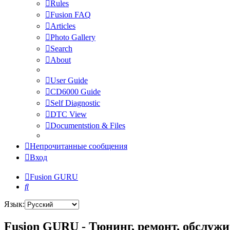
Rules
Fusion FAQ
Articles
Photo Gallery
Search
About
User Guide
CD6000 Guide
Self Diagnostic
DTC View
Documentstion & Files
Непрочитанные сообщения
Вход
Fusion GURU
Поиск
Язык:
Fusion GURU - Тюнинг, ремонт, обслужи