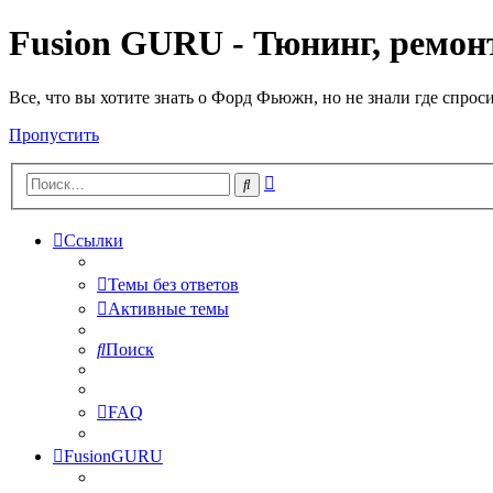
Fusion GURU - Тюнинг, ремонт
Все, что вы хотите знать о Форд Фьюжн, но не знали где спрос
Пропустить
Расширенный
Поиск
поиск
Ссылки
Темы без ответов
Активные темы
Поиск
FAQ
FusionGURU