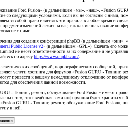
живание Ford Fusion» (в дальнейшем «мы», «наш», «Fusion GURU
гласие со следующими условиями. Если вы не согласны с ними, по
ем за собой право изменять эти правила в любое время и сделае
а предмет изменений лежит на вас, так как использование конф
согласие с ними.
чения для создания конференций phpBB (в дальнейшем «они», 
eral Public License v2
» (в дальнейшем «GPL»). Скачать его мож
imited не несёт ответственности за их содержание и не управля
айтесь по адресу
https://www.phpbb.com/
.
клеветнических сообщений, порнографических сообщений, приз
авляет услуги хостинга для форумов «Fusion GURU - Тюнинг, ре
огут привести к вашему немедленному отключению от конференц
яются для обеспечения данной возможности.
URU - Тюнинг, ремонт, обслуживание Ford Fusion» имеют право 
ласны с тем, что введённая вами информация будет храниться в 
Fusion GURU - Тюнинг, ремонт, обслуживание Ford Fusion», ни 
тупу к ней.