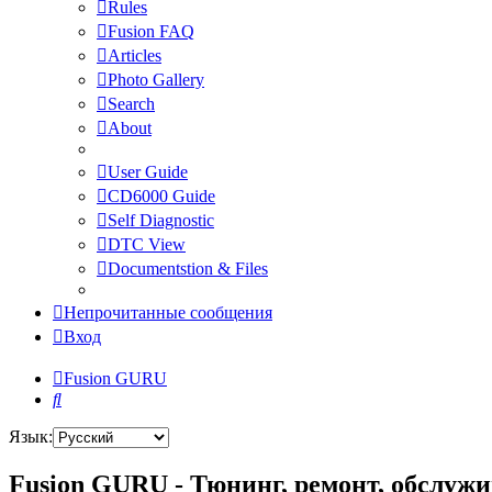
Rules
Fusion FAQ
Articles
Photo Gallery
Search
About
User Guide
CD6000 Guide
Self Diagnostic
DTC View
Documentstion & Files
Непрочитанные сообщения
Вход
Fusion GURU
Поиск
Язык:
Fusion GURU - Тюнинг, ремонт, обслужи