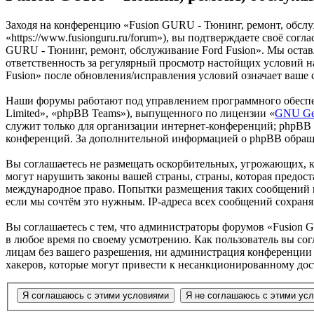
Заходя на конференцию «Fusion GURU - Тюнинг, ремонт, обслу
«https://www.fusionguru.ru/forum»), вы подтверждаете своё со
GURU - Тюнинг, ремонт, обслуживание Ford Fusion». Мы оставля
ответственность за регулярный просмотр настойщих условий н
Fusion» после обновления/исправления условий означает ваше 
Наши форумы работают под управлением программного обеспе
Limited», «phpBB Teams»), выпущенного по лицензии «
GNU Gen
служит только для организации интернет-конференций; phpBB L
конференций. За дополнительной информацией о phpBB обращ
Вы соглашаетесь не размещать оскорбительных, угрожающих, 
могут нарушить законы вашей страны, страны, которая предост
международное право. Попытки размещения таких сообщений м
если мы сочтём это нужным. IP-адреса всех сообщений сохран
Вы соглашаетесь с тем, что администраторы форумов «Fusion G
в любое время по своему усмотрению. Как пользователь вы сог
лицам без вашего разрешения, ни администрация конференции «
хакеров, которые могут привести к несанкционированному дос