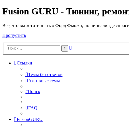
Fusion GURU - Тюнинг, ремонт
Все, что вы хотите знать о Форд Фьюжн, но не знали где спрос
Пропустить
Расширенный
Поиск
поиск
Ссылки
Темы без ответов
Активные темы
Поиск
FAQ
FusionGURU