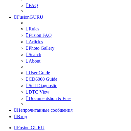
FAQ
FusionGURU
Rules
Fusion FAQ
Articles
Photo Gallery
Search
About
User Guide
CD6000 Guide
Self Diagnostic
DTC View
Documentstion & Files
Непрочитанные сообщения
Вход
Fusion GURU