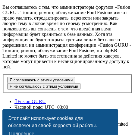
Вы соглашаетесь с тем, что администраторы форумов «Fusion
GURU - Тюнинг, ремонт, обслуживание Ford Fusion» имеют
право удалить, отредактировать, перенести или закрыть
любую тему в любое время по своему усмотрению. Как
пользователь вы согласны с тем, что введённая вами
информация будет храниться в базе данных. Хотя эта
информация не будет открыта третьим лицам без вашего
разрешения, ни администрация конференции «Fusion GURU -
Тюнинг, ремонт, обслуживание Ford Fusion», ни phpBB
Limited не может быть ответственна за действия хакеров,
которые могут привести к несанкционированному доступу к
ней.
Fusion GURU
Часовой пояс:
UTC+03:00
Удалить cookies
Этот сайт использует cookies для
Создано на основе
phpBB
® Forum Software © phpBB Limited
обеспечения своей корректной работы.
Подробнее