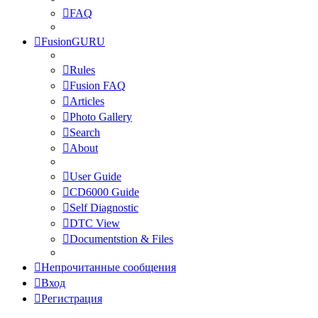
FAQ
FusionGURU
Rules
Fusion FAQ
Articles
Photo Gallery
Search
About
User Guide
CD6000 Guide
Self Diagnostic
DTC View
Documentstion & Files
Непрочитанные сообщения
Вход
Регистрация