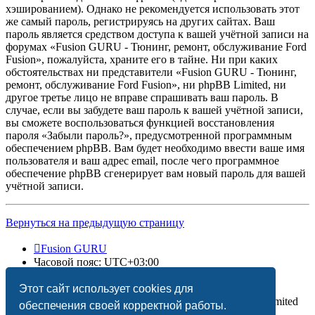
хэшированием). Однако не рекомендуется использовать этот
же самый пароль, регистрируясь на других сайтах. Ваш
пароль является средством доступа к вашей учётной записи на
форумах «Fusion GURU - Тюнинг, ремонт, обслуживание Ford
Fusion», пожалуйста, храните его в тайне. Ни при каких
обстоятельствах ни представители «Fusion GURU - Тюнинг,
ремонт, обслуживание Ford Fusion», ни phpBB Limited, ни
другое третье лицо не вправе спрашивать ваш пароль. В
случае, если вы забудете ваш пароль к вашей учётной записи,
вы сможете воспользоваться функцией восстановления
пароля «Забыли пароль?», предусмотренной программным
обеспечением phpBB. Вам будет необходимо ввести ваше имя
пользователя и ваш адрес email, после чего программное
обеспечение phpBB сгенерирует вам новый пароль для вашей
учётной записи.
Вернуться на предыдущую страницу
Fusion GURU
Часовой пояс:
UTC+03:00
Удалить cookies
Этот сайт использует cookies для
Создано на основе
phpBB
® Forum Software © phpBB Limited
обеспечения своей корректной работы.