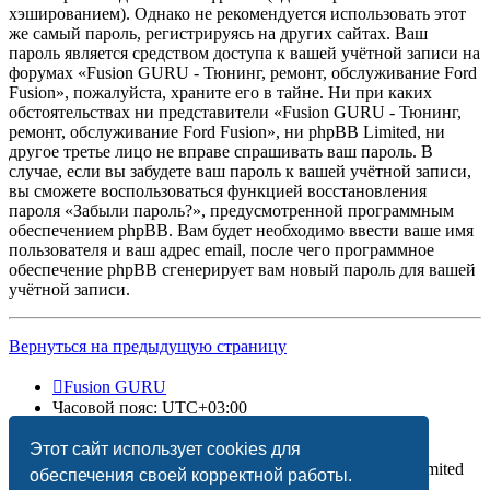
хэшированием). Однако не рекомендуется использовать этот
же самый пароль, регистрируясь на других сайтах. Ваш
пароль является средством доступа к вашей учётной записи на
форумах «Fusion GURU - Тюнинг, ремонт, обслуживание Ford
Fusion», пожалуйста, храните его в тайне. Ни при каких
обстоятельствах ни представители «Fusion GURU - Тюнинг,
ремонт, обслуживание Ford Fusion», ни phpBB Limited, ни
другое третье лицо не вправе спрашивать ваш пароль. В
случае, если вы забудете ваш пароль к вашей учётной записи,
вы сможете воспользоваться функцией восстановления
пароля «Забыли пароль?», предусмотренной программным
обеспечением phpBB. Вам будет необходимо ввести ваше имя
пользователя и ваш адрес email, после чего программное
обеспечение phpBB сгенерирует вам новый пароль для вашей
учётной записи.
Вернуться на предыдущую страницу
Fusion GURU
Часовой пояс:
UTC+03:00
Удалить cookies
Этот сайт использует cookies для
Создано на основе
phpBB
® Forum Software © phpBB Limited
обеспечения своей корректной работы.