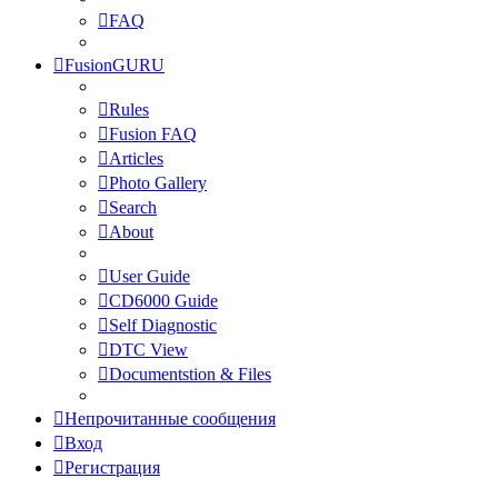
FAQ
FusionGURU
Rules
Fusion FAQ
Articles
Photo Gallery
Search
About
User Guide
CD6000 Guide
Self Diagnostic
DTC View
Documentstion & Files
Непрочитанные сообщения
Вход
Регистрация