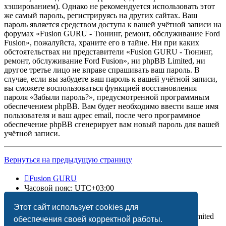
хэшированием). Однако не рекомендуется использовать этот
же самый пароль, регистрируясь на других сайтах. Ваш
пароль является средством доступа к вашей учётной записи на
форумах «Fusion GURU - Тюнинг, ремонт, обслуживание Ford
Fusion», пожалуйста, храните его в тайне. Ни при каких
обстоятельствах ни представители «Fusion GURU - Тюнинг,
ремонт, обслуживание Ford Fusion», ни phpBB Limited, ни
другое третье лицо не вправе спрашивать ваш пароль. В
случае, если вы забудете ваш пароль к вашей учётной записи,
вы сможете воспользоваться функцией восстановления
пароля «Забыли пароль?», предусмотренной программным
обеспечением phpBB. Вам будет необходимо ввести ваше имя
пользователя и ваш адрес email, после чего программное
обеспечение phpBB сгенерирует вам новый пароль для вашей
учётной записи.
Вернуться на предыдущую страницу
Fusion GURU
Часовой пояс:
UTC+03:00
Удалить cookies
Этот сайт использует cookies для
Создано на основе
phpBB
® Forum Software © phpBB Limited
обеспечения своей корректной работы.