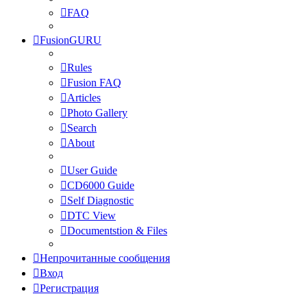
FAQ
FusionGURU
Rules
Fusion FAQ
Articles
Photo Gallery
Search
About
User Guide
CD6000 Guide
Self Diagnostic
DTC View
Documentstion & Files
Непрочитанные сообщения
Вход
Регистрация