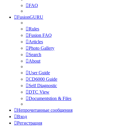
FAQ
FusionGURU
Rules
Fusion FAQ
Articles
Photo Gallery
Search
About
User Guide
CD6000 Guide
Self Diagnostic
DTC View
Documentstion & Files
Непрочитанные сообщения
Вход
Регистрация