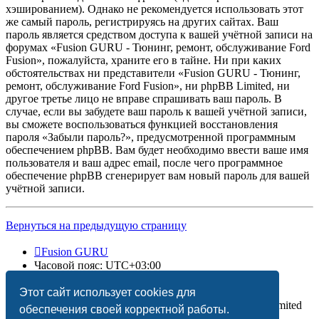
хэшированием). Однако не рекомендуется использовать этот
же самый пароль, регистрируясь на других сайтах. Ваш
пароль является средством доступа к вашей учётной записи на
форумах «Fusion GURU - Тюнинг, ремонт, обслуживание Ford
Fusion», пожалуйста, храните его в тайне. Ни при каких
обстоятельствах ни представители «Fusion GURU - Тюнинг,
ремонт, обслуживание Ford Fusion», ни phpBB Limited, ни
другое третье лицо не вправе спрашивать ваш пароль. В
случае, если вы забудете ваш пароль к вашей учётной записи,
вы сможете воспользоваться функцией восстановления
пароля «Забыли пароль?», предусмотренной программным
обеспечением phpBB. Вам будет необходимо ввести ваше имя
пользователя и ваш адрес email, после чего программное
обеспечение phpBB сгенерирует вам новый пароль для вашей
учётной записи.
Вернуться на предыдущую страницу
Fusion GURU
Часовой пояс:
UTC+03:00
Удалить cookies
Этот сайт использует cookies для
Создано на основе
phpBB
® Forum Software © phpBB Limited
обеспечения своей корректной работы.