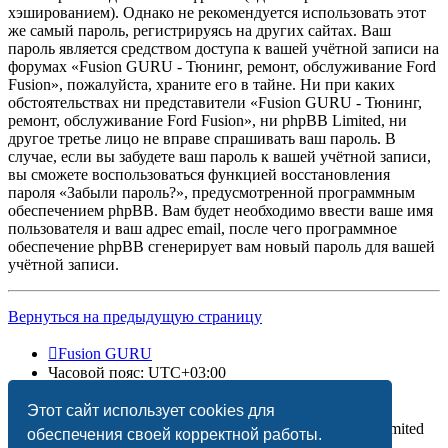
хэшированием). Однако не рекомендуется использовать этот
же самый пароль, регистрируясь на других сайтах. Ваш
пароль является средством доступа к вашей учётной записи на
форумах «Fusion GURU - Тюнинг, ремонт, обслуживание Ford
Fusion», пожалуйста, храните его в тайне. Ни при каких
обстоятельствах ни представители «Fusion GURU - Тюнинг,
ремонт, обслуживание Ford Fusion», ни phpBB Limited, ни
другое третье лицо не вправе спрашивать ваш пароль. В
случае, если вы забудете ваш пароль к вашей учётной записи,
вы сможете воспользоваться функцией восстановления
пароля «Забыли пароль?», предусмотренной программным
обеспечением phpBB. Вам будет необходимо ввести ваше имя
пользователя и ваш адрес email, после чего программное
обеспечение phpBB сгенерирует вам новый пароль для вашей
учётной записи.
Вернуться на предыдущую страницу
Fusion GURU
Часовой пояс:
UTC+03:00
Удалить cookies
Этот сайт использует cookies для
Создано на основе
phpBB
® Forum Software © phpBB Limited
обеспечения своей корректной работы.