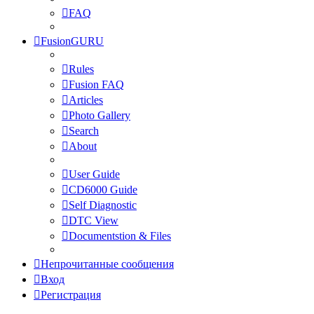
FAQ
FusionGURU
Rules
Fusion FAQ
Articles
Photo Gallery
Search
About
User Guide
CD6000 Guide
Self Diagnostic
DTC View
Documentstion & Files
Непрочитанные сообщения
Вход
Регистрация