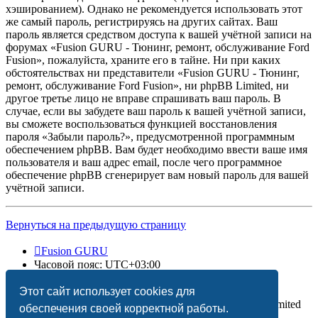
хэшированием). Однако не рекомендуется использовать этот
же самый пароль, регистрируясь на других сайтах. Ваш
пароль является средством доступа к вашей учётной записи на
форумах «Fusion GURU - Тюнинг, ремонт, обслуживание Ford
Fusion», пожалуйста, храните его в тайне. Ни при каких
обстоятельствах ни представители «Fusion GURU - Тюнинг,
ремонт, обслуживание Ford Fusion», ни phpBB Limited, ни
другое третье лицо не вправе спрашивать ваш пароль. В
случае, если вы забудете ваш пароль к вашей учётной записи,
вы сможете воспользоваться функцией восстановления
пароля «Забыли пароль?», предусмотренной программным
обеспечением phpBB. Вам будет необходимо ввести ваше имя
пользователя и ваш адрес email, после чего программное
обеспечение phpBB сгенерирует вам новый пароль для вашей
учётной записи.
Вернуться на предыдущую страницу
Fusion GURU
Часовой пояс:
UTC+03:00
Удалить cookies
Этот сайт использует cookies для
Создано на основе
phpBB
® Forum Software © phpBB Limited
обеспечения своей корректной работы.