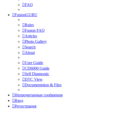
FAQ
FusionGURU
Rules
Fusion FAQ
Articles
Photo Gallery
Search
About
User Guide
CD6000 Guide
Self Diagnostic
DTC View
Documentstion & Files
Непрочитанные сообщения
Вход
Регистрация