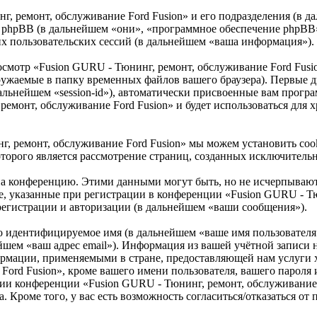
г, ремонт, обслуживание Ford Fusion» и его подразделения (в 
») и phpBB (в дальнейшем «они», «программное обеспечение phpB
 пользовательских сессий (в дальнейшем «ваша информация»).
осмотр «Fusion GURU - Тюнинг, ремонт, обслуживание Ford Fus
ружаемые в папку временных файлов вашего браузера). Первые дв
альнейшем «session-id»), автоматически присвоенные вам програ
ремонт, обслуживание Ford Fusion» и будет использоваться для
г, ремонт, обслуживание Ford Fusion» мы можем установить co
которого является рассмотрение страниц, созданных исключите
 на конференцию. Этими данными могут быть, но не исчерпываю
, указанные при регистрации в конференции «Fusion GURU - Тю
 регистрации и авторизации (в дальнейшем «ваши сообщения»).
но идентифицируемое имя (в дальнейшем «ваше имя пользователя
нейшем «ваш адрес email»). Информация из вашей учётной запис
формации, применяемыми в стране, предоставляющей нам услуги
rd Fusion», кроме вашего имени пользователя, вашего пароля и 
ии конференции «Fusion GURU - Тюнинг, ремонт, обслуживание F
. Кроме того, у вас есть возможность согласиться/отказаться о