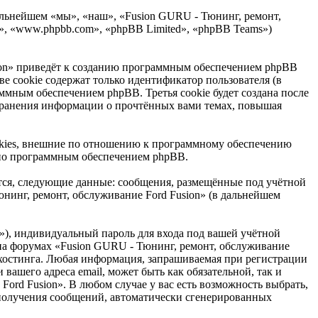
дальнейшем «мы», «наш», «Fusion GURU - Тюнинг, ремонт,
B», «www.phpbb.com», «phpBB Limited», «phpBB Teams»)
ion» приведёт к созданию программным обеспечением phpBB
е cookie содержат только идентификатор пользователя (в
ммным обеспечением phpBB. Третья cookie будет создана после
 хранения информации о прочтённых вами темах, повышая
okies, внешние по отношению к программному обеспечению
льно программным обеспечением phpBB.
тся, следующие данные: сообщения, размещённые под учётной
нинг, ремонт, обслуживание Ford Fusion» (в дальнейшем
»), индивидуальный пароль для входа под вашей учётной
и на форумах «Fusion GURU - Тюнинг, ремонт, обслуживание
 хостинга. Любая информация, запрашиваемая при регистрации
вашего адреса email, может быть как обязательной, так и
ord Fusion». В любом случае у вас есть возможность выбрать,
т получения сообщений, автоматически сгенерированных