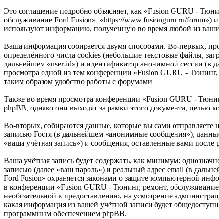
Это соглашение подробно объясняет, как «Fusion GURU - Тюнин
обслуживание Ford Fusion», «https://www.fusionguru.ru/forum
используют информацию, полученную во время любой из ваших
Ваша информация собирается двумя способами. Во-первых, пр
определённого числа cookies (небольшие текстовые файлы, заг
дальнейшем «user-id») и идентификатор анонимной сессии (в д
просмотра одной из тем конференции «Fusion GURU - Тюнинг, 
таким образом удобство работы с форумами.
Также во время просмотра конференции «Fusion GURU - Тюнин
phpBB, однако они выходят за рамки этого документа, целью 
Во-вторых, собираются данные, которые вы сами отправляете
записью Гостя (в дальнейшем «анонимные сообщения»), данные
«ваша учётная запись») и сообщения, оставленные вами после
Ваша учётная запись будет содержать, как минимум: однознач
записью (далее «ваш пароль») и реальный адрес email (в даль
Ford Fusion» охраняется законами о защите компьютерной ин
в конференции «Fusion GURU - Тюнинг, ремонт, обслуживание Fo
необязательной к предоставлению, на усмотрение администрац
какая информация из вашей учётной записи будет общедоступна
программным обеспечением phpBB.