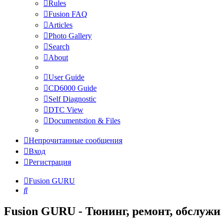
Rules
Fusion FAQ
Articles
Photo Gallery
Search
About
User Guide
CD6000 Guide
Self Diagnostic
DTC View
Documentstion & Files
Непрочитанные сообщения
Вход
Регистрация
Fusion GURU
Поиск
Fusion GURU - Тюнинг, ремонт, обслуж