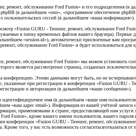
г, ремонт, обслуживание Ford Fusion» и его подразделения (в 
») и phpBB (в дальнейшем «они», «программное обеспечение phpB
 пользовательских сессий (в дальнейшем «ваша информация»).
осмотр «Fusion GURU - Тюнинг, ремонт, обслуживание Ford Fus
ружаемые в папку временных файлов вашего браузера). Первые дв
альнейшем «session-id»), автоматически присвоенные вам програ
ремонт, обслуживание Ford Fusion» и будет использоваться для
г, ремонт, обслуживание Ford Fusion» мы можем установить co
которого является рассмотрение страниц, созданных исключите
 на конференцию. Этими данными могут быть, но не исчерпываю
, указанные при регистрации в конференции «Fusion GURU - Тю
 регистрации и авторизации (в дальнейшем «ваши сообщения»).
но идентифицируемое имя (в дальнейшем «ваше имя пользователя
нейшем «ваш адрес email»). Информация из вашей учётной запис
формации, применяемыми в стране, предоставляющей нам услуги
rd Fusion», кроме вашего имени пользователя, вашего пароля и 
ии конференции «Fusion GURU - Тюнинг, ремонт, обслуживание F
. Кроме того, у вас есть возможность согласиться/отказаться о