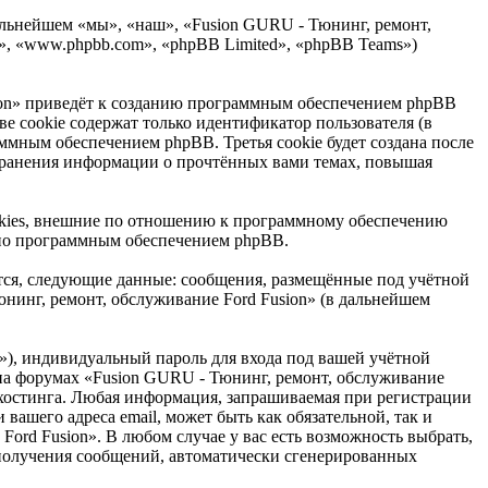
дальнейшем «мы», «наш», «Fusion GURU - Тюнинг, ремонт,
B», «www.phpbb.com», «phpBB Limited», «phpBB Teams»)
ion» приведёт к созданию программным обеспечением phpBB
е cookie содержат только идентификатор пользователя (в
ммным обеспечением phpBB. Третья cookie будет создана после
 хранения информации о прочтённых вами темах, повышая
okies, внешние по отношению к программному обеспечению
льно программным обеспечением phpBB.
тся, следующие данные: сообщения, размещённые под учётной
нинг, ремонт, обслуживание Ford Fusion» (в дальнейшем
»), индивидуальный пароль для входа под вашей учётной
и на форумах «Fusion GURU - Тюнинг, ремонт, обслуживание
 хостинга. Любая информация, запрашиваемая при регистрации
вашего адреса email, может быть как обязательной, так и
ord Fusion». В любом случае у вас есть возможность выбрать,
т получения сообщений, автоматически сгенерированных