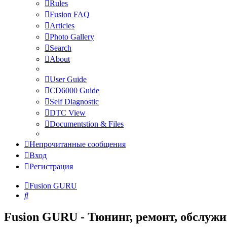
Rules
Fusion FAQ
Articles
Photo Gallery
Search
About
User Guide
CD6000 Guide
Self Diagnostic
DTC View
Documentstion & Files
Непрочитанные сообщения
Вход
Регистрация
Fusion GURU
Поиск
Fusion GURU - Тюнинг, ремонт, обслуж