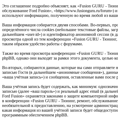
Это соглашение подробно объясняет, как «Fusion GURU - Тюнин
обслуживание Ford Fusion», «https://www.fusionguru.ru/forum
используют информацию, полученную во время любой из ваших
Ваша информация собирается двумя способами. Во-первых, пр
определённого числа cookies (небольшие текстовые файлы, заг
дальнейшем «user-id») и идентификатор анонимной сессии (в д
просмотра одной из тем конференции «Fusion GURU - Тюнинг, 
таким образом удобство работы с форумами.
Также во время просмотра конференции «Fusion GURU - Тюнин
phpBB, однако они выходят за рамки этого документа, целью 
Во-вторых, собираются данные, которые вы сами отправляете
записью Гостя (в дальнейшем «анонимные сообщения»), данные
«ваша учётная запись») и сообщения, оставленные вами после
Ваша учётная запись будет содержать, как минимум: однознач
записью (далее «ваш пароль») и реальный адрес email (в даль
Ford Fusion» охраняется законами о защите компьютерной ин
в конференции «Fusion GURU - Тюнинг, ремонт, обслуживание Fo
необязательной к предоставлению, на усмотрение администрац
какая информация из вашей учётной записи будет общедоступна
программным обеспечением phpBB.