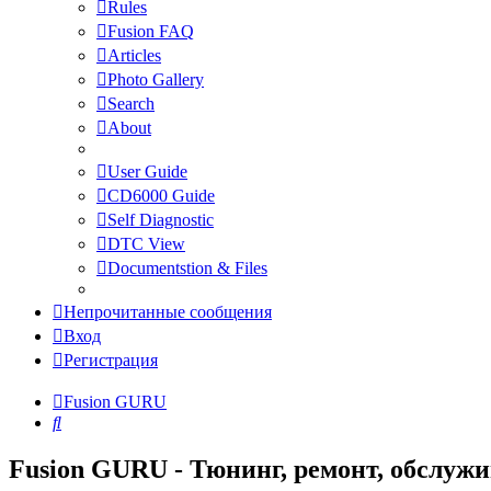
Rules
Fusion FAQ
Articles
Photo Gallery
Search
About
User Guide
CD6000 Guide
Self Diagnostic
DTC View
Documentstion & Files
Непрочитанные сообщения
Вход
Регистрация
Fusion GURU
Поиск
Fusion GURU - Тюнинг, ремонт, обслуж