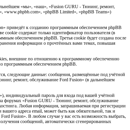
дальнейшем «мы», «наш», «Fusion GURU - Тюнинг, ремонт,
B», «www.phpbb.com», «phpBB Limited», «phpBB Teams»)
ion» приведёт к созданию программным обеспечением phpBB
е cookie содержат только идентификатор пользователя (в
ммным обеспечением phpBB. Третья cookie будет создана после
 хранения информации о прочтённых вами темах, повышая
okies, внешние по отношению к программному обеспечению
льно программным обеспечением phpBB.
тся, следующие данные: сообщения, размещённые под учётной
нинг, ремонт, обслуживание Ford Fusion» (в дальнейшем
»), индивидуальный пароль для входа под вашей учётной
и на форумах «Fusion GURU - Тюнинг, ремонт, обслуживание
 хостинга. Любая информация, запрашиваемая при регистрации
вашего адреса email, может быть как обязательной, так и
ord Fusion». В любом случае у вас есть возможность выбрать,
т получения сообщений, автоматически сгенерированных