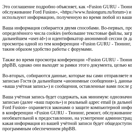
Это соглашение подробно объясняет, как «Fusion GURU - Тюнин
обслуживание Ford Fusion», «https://www.fusionguru.ru/forum
используют информацию, полученную во время любой из ваших
Ваша информация собирается двумя способами. Во-первых, пр
определённого числа cookies (небольшие текстовые файлы, заг
дальнейшем «user-id») и идентификатор анонимной сессии (в д
просмотра одной из тем конференции «Fusion GURU - Тюнинг, 
таким образом удобство работы с форумами.
Также во время просмотра конференции «Fusion GURU - Тюнин
phpBB, однако они выходят за рамки этого документа, целью 
Во-вторых, собираются данные, которые вы сами отправляете
записью Гостя (в дальнейшем «анонимные сообщения»), данные
«ваша учётная запись») и сообщения, оставленные вами после
Ваша учётная запись будет содержать, как минимум: однознач
записью (далее «ваш пароль») и реальный адрес email (в даль
Ford Fusion» охраняется законами о защите компьютерной ин
в конференции «Fusion GURU - Тюнинг, ремонт, обслуживание Fo
необязательной к предоставлению, на усмотрение администрац
какая информация из вашей учётной записи будет общедоступна
программным обеспечением phpBB.