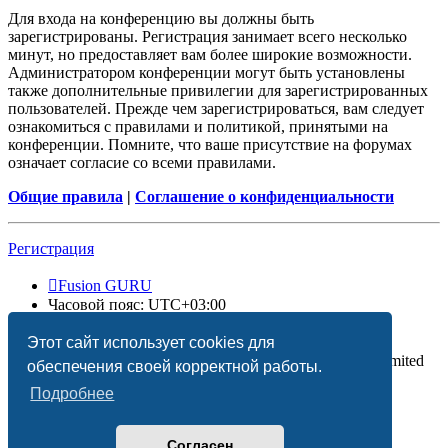
Для входа на конференцию вы должны быть
зарегистрированы. Регистрация занимает всего несколько
минут, но предоставляет вам более широкие возможности.
Администратором конференции могут быть установлены
также дополнительные привилегии для зарегистрированных
пользователей. Прежде чем зарегистрироваться, вам следует
ознакомиться с правилами и политикой, принятыми на
конференции. Помните, что ваше присутствие на форумах
означает согласие со всеми правилами.
Общие правила
|
Соглашение о конфиденциальности
Регистрация
Fusion GURU
Часовой пояс:
UTC+03:00
Удалить cookies
Этот сайт использует cookies для
Создано на основе
phpBB
® Forum Software © phpBB Limited
обеспечения своей корректной работы.
Подробнее
Согласен