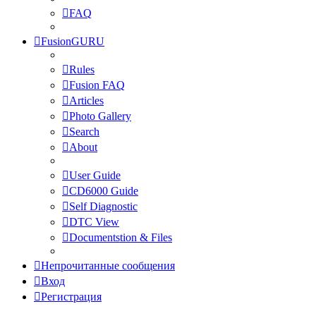
FAQ
FusionGURU
Rules
Fusion FAQ
Articles
Photo Gallery
Search
About
User Guide
CD6000 Guide
Self Diagnostic
DTC View
Documentstion & Files
Непрочитанные сообщения
Вход
Регистрация