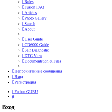
Rules
Fusion FAQ
Articles
Photo Gallery
Search
About
User Guide
CD6000 Guide
Self Diagnostic
DTC View
Documentstion & Files
Непрочитанные сообщения
Вход
Регистрация
Fusion GURU
Поиск
Вход