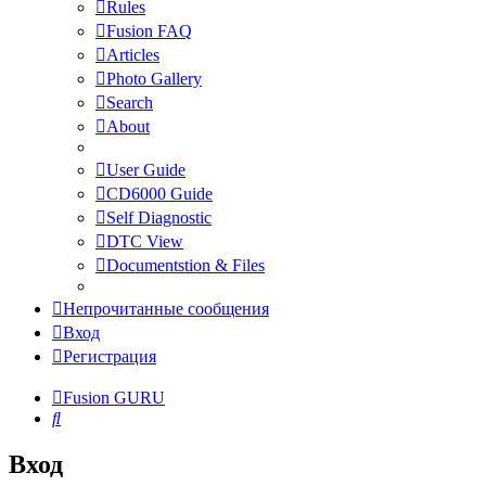
Rules
Fusion FAQ
Articles
Photo Gallery
Search
About
User Guide
CD6000 Guide
Self Diagnostic
DTC View
Documentstion & Files
Непрочитанные сообщения
Вход
Регистрация
Fusion GURU
Поиск
Вход