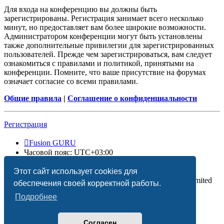
Для входа на конференцию вы должны быть
зарегистрированы. Регистрация занимает всего несколько
минут, но предоставляет вам более широкие возможности.
Администратором конференции могут быть установлены
также дополнительные привилегии для зарегистрированных
пользователей. Прежде чем зарегистрироваться, вам следует
ознакомиться с правилами и политикой, принятыми на
конференции. Помните, что ваше присутствие на форумах
означает согласие со всеми правилами.
Общие правила
|
Соглашение о конфиденциальности
Регистрация
Fusion GURU
Часовой пояс:
UTC+03:00
Удалить cookies
Этот сайт использует cookies для
Создано на основе
phpBB
® Forum Software © phpBB Limited
обеспечения своей корректной работы.
Подробнее
Согласен