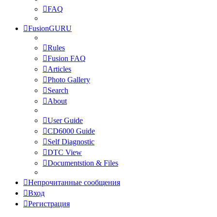
FAQ
FusionGURU
Rules
Fusion FAQ
Articles
Photo Gallery
Search
About
User Guide
CD6000 Guide
Self Diagnostic
DTC View
Documentstion & Files
Непрочитанные сообщения
Вход
Регистрация