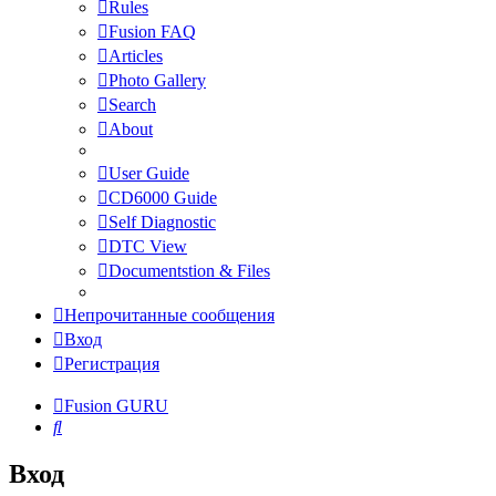
Rules
Fusion FAQ
Articles
Photo Gallery
Search
About
User Guide
CD6000 Guide
Self Diagnostic
DTC View
Documentstion & Files
Непрочитанные сообщения
Вход
Регистрация
Fusion GURU
Поиск
Вход