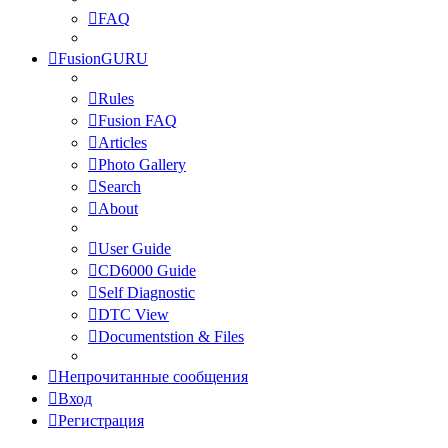
FAQ
FusionGURU
Rules
Fusion FAQ
Articles
Photo Gallery
Search
About
User Guide
CD6000 Guide
Self Diagnostic
DTC View
Documentstion & Files
Непрочитанные сообщения
Вход
Регистрация