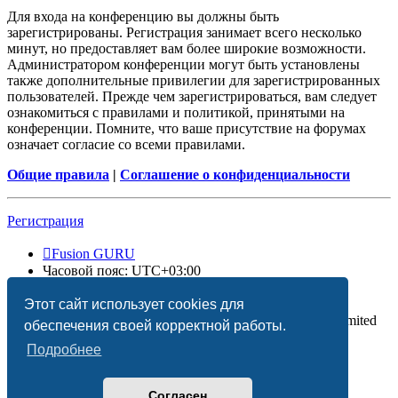
Для входа на конференцию вы должны быть
зарегистрированы. Регистрация занимает всего несколько
минут, но предоставляет вам более широкие возможности.
Администратором конференции могут быть установлены
также дополнительные привилегии для зарегистрированных
пользователей. Прежде чем зарегистрироваться, вам следует
ознакомиться с правилами и политикой, принятыми на
конференции. Помните, что ваше присутствие на форумах
означает согласие со всеми правилами.
Общие правила
|
Соглашение о конфиденциальности
Регистрация
Fusion GURU
Часовой пояс:
UTC+03:00
Удалить cookies
Этот сайт использует cookies для
Создано на основе
phpBB
® Forum Software © phpBB Limited
обеспечения своей корректной работы.
Подробнее
Согласен