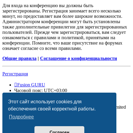
Для входа на конференцию вы должны быть
зарегистрированы. Регистрация занимает всего несколько
минут, но предоставляет вам более широкие возможности.
Администратором конференции могут быть установлены
также дополнительные привилегии для зарегистрированных
пользователей. Прежде чем зарегистрироваться, вам следует
ознакомиться с правилами и политикой, принятыми на
конференции. Помните, что ваше присутствие на форумах
означает согласие со всеми правилами.
Общие правила
|
Соглашение о конфиденциальности
Регистрация
Fusion GURU
Часовой пояс:
UTC+03:00
Удалить cookies
Этот сайт использует cookies для
Создано на основе
phpBB
® Forum Software © phpBB Limited
обеспечения своей корректной работы.
Подробнее
Согласен