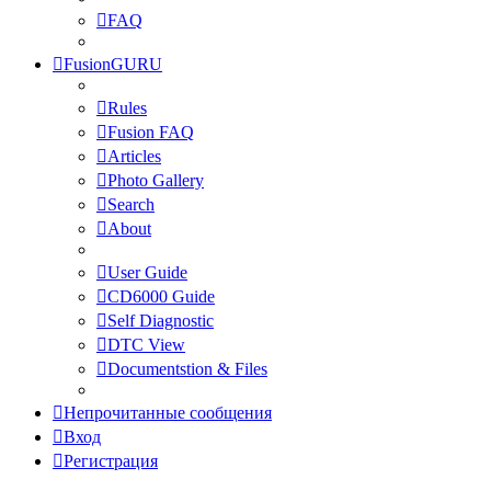
FAQ
FusionGURU
Rules
Fusion FAQ
Articles
Photo Gallery
Search
About
User Guide
CD6000 Guide
Self Diagnostic
DTC View
Documentstion & Files
Непрочитанные сообщения
Вход
Регистрация